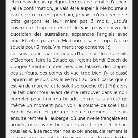
cherchais depuis quelques temps une famille d'aupair,
j'ai la confirmation, je vais être aupair à Melbourne à
partir de mercredi prochain, je vais m'occuper de 3
ptits garçons et leur mère pdt 3 mois, jusqu'à
novembre. Trop contente ! Je vais pouvoir vivre le
quotidien des australiens, apprendre l'anglais avec
eux. Et être posée à Melbourne sans trop d'autre
soucis pour 3 mois. Vraiment trop contente ! :)
Je suis donc partie aujourd'hui, sur les conseils
d'Eleonore, faire la Balade qui rejoint bondi Beach de
Coogee ! Sentier côtier, avec des falaises, des plages,
des surfeurs, des points de vue, trop bien, j'y ai passé
l'aprem et je suis pas allée tout au bout parce que c
est 4h de marche, et le soleil se couche tôt (17h) alors
j'ai fait demi tour avant de me retrouver dans le noir
complet pour finir ma balade. Je me suis arrêté qd
même un moment pour voir le couché de soleil sur
Bondi Beach. Et profiter de ce moment. Je suis
ensuite rentrée à l'auberge, où une nvelle française est
arrivée, nous avons bcp parlé avec Florent et Johan,
tous les 4, à se raconter nos expériences, clairement la
plus jeune, ils m'ont dit bienvenue dans le monde des