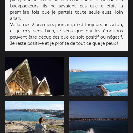
backpackeurs, ils ne savaient pas que c était la
première fois que je partais toute seule aussi loin
ahah.
Voila mes 2 premiers jours ici, c'est toujours aussi fou,
et je m'y sens bien, je sens que oui les émotions
peuvent être décuplées que ce soit positif ou négatif.
Je reste positive et je profite de tout ce que je peux !