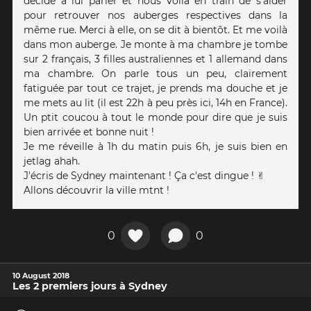
décide à lui parler et nous voilà en train de s'aider
pour retrouver nos auberges respectives dans la
même rue. Merci à elle, on se dit à bientôt. Et me voilà
dans mon auberge. Je monte à ma chambre je tombe
sur 2 français, 3 filles australiennes et 1 allemand dans
ma chambre. On parle tous un peu, clairement
fatiguée par tout ce trajet, je prends ma douche et je
me mets au lit (il est 22h à peu près ici, 14h en France).
Un ptit coucou à tout le monde pour dire que je suis
bien arrivée et bonne nuit !
Je me réveille à 1h du matin puis 6h, je suis bien en
jetlag ahah.
J'écris de Sydney maintenant ! Ça c'est dingue ! ✌️
Allons découvrir la ville mtnt !
0
0
10 August 2018
Les 2 premiers jours à Sydney