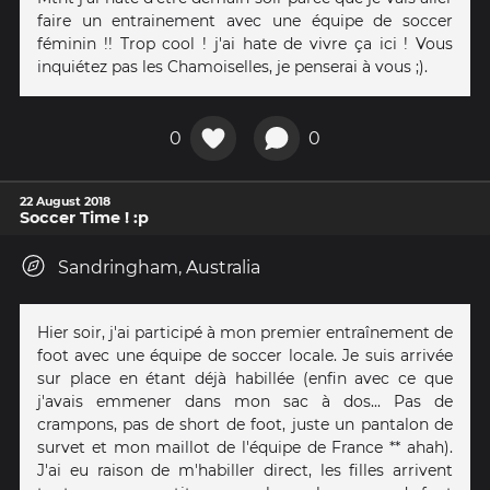
faire un entrainement avec une équipe de soccer
féminin !! Trop cool ! j'ai hate de vivre ça ici ! Vous
inquiétez pas les Chamoiselles, je penserai à vous ;).
0
0
22 August 2018
Soccer Time ! :p
Sandringham, Australia
Hier soir, j'ai participé à mon premier entraînement de
foot avec une équipe de soccer locale. Je suis arrivée
sur place en étant déjà habillée (enfin avec ce que
j'avais emmener dans mon sac à dos... Pas de
crampons, pas de short de foot, juste un pantalon de
survet et mon maillot de l'équipe de France ** ahah).
J'ai eu raison de m'habiller direct, les filles arrivent