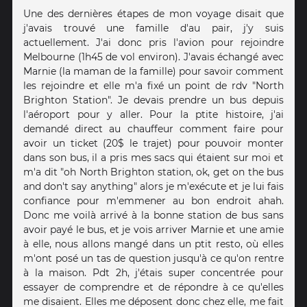
Une des dernières étapes de mon voyage disait que
j'avais trouvé une famille d'au pair, j'y suis
actuellement. J'ai donc pris l'avion pour rejoindre
Melbourne (1h45 de vol environ). J'avais échangé avec
Marnie (la maman de la famille) pour savoir comment
les rejoindre et elle m'a fixé un point de rdv "North
Brighton Station". Je devais prendre un bus depuis
l'aéroport pour y aller. Pour la ptite histoire, j'ai
demandé direct au chauffeur comment faire pour
avoir un ticket (20$ le trajet) pour pouvoir monter
dans son bus, il a pris mes sacs qui étaient sur moi et
m'a dit "oh North Brighton station, ok, get on the bus
and don't say anything" alors je m'exécute et je lui fais
confiance pour m'emmener au bon endroit ahah.
Donc me voilà arrivé à la bonne station de bus sans
avoir payé le bus, et je vois arriver Marnie et une amie
à elle, nous allons mangé dans un ptit resto, où elles
m'ont posé un tas de question jusqu'à ce qu'on rentre
à la maison. Pdt 2h, j'étais super concentrée pour
essayer de comprendre et de répondre à ce qu'elles
me disaient. Elles me déposent donc chez elle, me fait