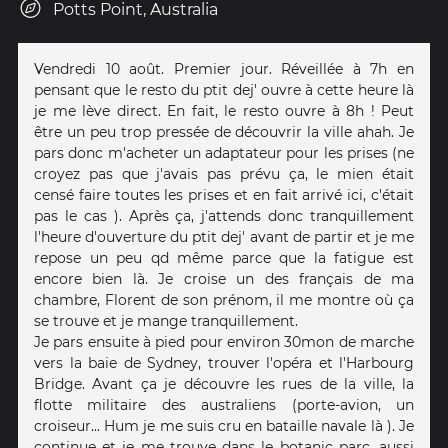
Potts Point, Australia
Vendredi 10 août. Premier jour. Réveillée à 7h en
pensant que le resto du ptit dej' ouvre à cette heure là
je me lève direct. En fait, le resto ouvre à 8h ! Peut
être un peu trop pressée de découvrir la ville ahah. Je
pars donc m'acheter un adaptateur pour les prises (ne
croyez pas que j'avais pas prévu ça, le mien était
censé faire toutes les prises et en fait arrivé ici, c'était
pas le cas ). Après ça, j'attends donc tranquillement
l'heure d'ouverture du ptit dej' avant de partir et je me
repose un peu qd même parce que la fatigue est
encore bien là. Je croise un des français de ma
chambre, Florent de son prénom, il me montre où ça
se trouve et je mange tranquillement.
Je pars ensuite à pied pour environ 30mon de marche
vers la baie de Sydney, trouver l'opéra et l'Harbourg
Bridge. Avant ça je découvre les rues de la ville, la
flotte militaire des australiens (porte-avion, un
croiseur... Hum je me suis cru en bataille navale là ). Je
continue et je me trouve dans le botanic parc, aussi