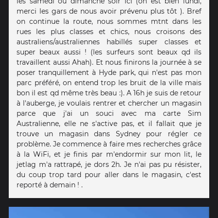
les samedi ou dimanche soir ici (on est bien lundi,
merci les gars de nous avoir prévenu plus tôt ). Bref
on continue la route, nous sommes mtnt dans les
rues les plus classes et chics, nous croisons des
australiens/australiennes habillés super classes et
super beaux aussi ! (les surfeurs sont beaux qd ils
travaillent aussi Ahah). Et nous finirons la journée à se
poser tranquillement à Hyde park, qui n'est pas mon
parc préféré, on entend trop les bruit de la ville mais
bon il est qd même très beau :). A 16h je suis de retour
à l'auberge, je voulais rentrer et chercher un magasin
parce que j'ai un souci avec ma carte Sim
Australienne, elle ne s'active pas, et il fallait que je
trouve un magasin dans Sydney pour régler ce
problème. Je commence à faire mes recherches grâce
à la WiFi, et je finis par m'endormir sur mon lit, le
jetlag m'a rattrapé, je dors 2h. Je n'ai pas pu résister,
du coup trop tard pour aller dans le magasin, c'est
reporté à demain ! .