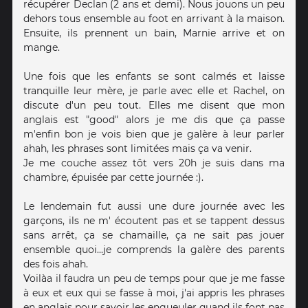
récupérer Declan (2 ans et demi). Nous jouons un peu
dehors tous ensemble au foot en arrivant à la maison.
Ensuite, ils prennent un bain, Marnie arrive et on
mange.
Une fois que les enfants se sont calmés et laisse
tranquille leur mère, je parle avec elle et Rachel, on
discute d'un peu tout. Elles me disent que mon
anglais est "good" alors je me dis que ça passe
m'enfin bon je vois bien que je galère à leur parler
ahah, les phrases sont limitées mais ça va venir.
Je me couche assez tôt vers 20h je suis dans ma
chambre, épuisée par cette journée :).
Le lendemain fut aussi une dure journée avec les
garçons, ils ne m' écoutent pas et se tappent dessus
sans arrêt, ça se chamaille, ça ne sait pas jouer
ensemble quoi...je comprends la galère des parents
des fois ahah.
Voilàa il faudra un peu de temps pour que je me fasse
à eux et eux qui se fasse à moi, j'ai appris les phrases
en anglais pour savoir les engueuler quand ils font pas