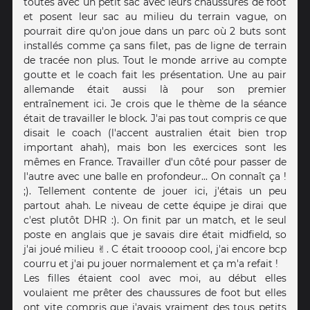
toutes avec un petit sac avec leurs chaussures de foot
et posent leur sac au milieu du terrain vague, on
pourrait dire qu'on joue dans un parc où 2 buts sont
installés comme ça sans filet, pas de ligne de terrain
de tracée non plus. Tout le monde arrive au compte
goutte et le coach fait les présentation. Une au pair
allemande était aussi là pour son premier
entraînement ici. Je crois que le thème de la séance
était de travailler le block. J'ai pas tout compris ce que
disait le coach (l'accent australien était bien trop
important ahah), mais bon les exercices sont les
mêmes en France. Travailler d'un côté pour passer de
l'autre avec une balle en profondeur... On connaît ça !
;). Tellement contente de jouer ici, j'étais un peu
partout ahah. Le niveau de cette équipe je dirai que
c'est plutôt DHR :). On finit par un match, et le seul
poste en anglais que je savais dire était midfield, so
j'ai joué milieu ✌️. C était troooop cool, j'ai encore bcp
courru et j'ai pu jouer normalement et ça m'a refait !
Les filles étaient cool avec moi, au début elles
voulaient me prêter des chaussures de foot but elles
ont vite compris que j'avais vraiment des tous petits