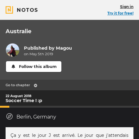
Sign in
NOTOS
Try it for free!
Australie
Published by
Magou
on May 5th 2019
Follow this album
Go to chapter
22 August 2018
Soccer Time ! :p
Berlin, Germany
Ça y est le jour J est arrivé. Le jour que j'attendais