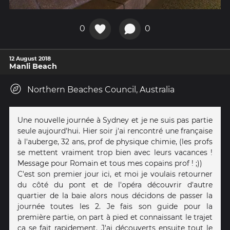
0
0
12 August 2018
Manli Beach
Northern Beaches Council, Australia
Une nouvelle journée à Sydney et je ne suis pas partie
seule aujourd'hui. Hier soir j'ai rencontré une française
à l'auberge, 32 ans, prof de physique chimie, (les profs
se mettent vraiment trop bien avec leurs vacances !
Message pour Romain et tous mes copains prof ! ;))
C'est son premier jour ici, et moi je voulais retourner
du côté du pont et de l'opéra découvrir d'autre
quartier de la baie alors nous décidons de passer la
journée toutes les 2. Je fais son guide pour la
première partie, on part à pied et connaissant le trajet
ça se fait rapidement. J'ai découverts ensuite tout le