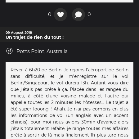
0
0
09 August 2018
Un trajet de rien du tout !
Potts Point, Australia
Réveil à 6h20 de Berlin. Je rejoins l'aéroport de Berlin
sans difficulté, et je m'enregistre sur le vol
Berlin/Singapour, le vol durera 13h. Autant vous dire
que j'étais pas prête à ça. Placée dans les rangee du
milieu, à côté d'une voisine malade et l'autre qui
appelle toutes les 2 minutes les hôtesses... Le trajet a
été super looong ! Ahah. Je n'ai pas compris en plus
les informations de vol (un anglais avec un accent
chinois), pour moi nous avions 30min d'avance alors
j'étais totalement refaite, je range toutes mes affaires
prête à sortir de là mais finalement 1h plus tard nous