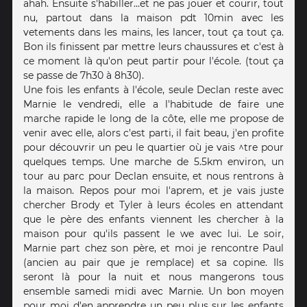
ahah. Ensuite s'habiller...et ne pas jouer et courir, tout
nu, partout dans la maison pdt 10min avec les
vetements dans les mains, les lancer, tout ça tout ça.
Bon ils finissent par mettre leurs chaussures et c'est à
ce moment là qu'on peut partir pour l'école. (tout ça
se passe de 7h30 à 8h30).
Une fois les enfants à l'école, seule Declan reste avec
Marnie le vendredi, elle a l'habitude de faire une
marche rapide le long de la côte, elle me propose de
venir avec elle, alors c'est parti, il fait beau, j'en profite
pour découvrir un peu le quartier où je vais ^tre pour
quelques temps. Une marche de 5.5km environ, un
tour au parc pour Declan ensuite, et nous rentrons à
la maison. Repos pour moi l'aprem, et je vais juste
chercher Brody et Tyler à leurs écoles en attendant
que le père des enfants viennent les chercher à la
maison pour qu'ils passent le we avec lui. Le soir,
Marnie part chez son père, et moi je rencontre Paul
(ancien au pair que je remplace) et sa copine. Ils
seront là pour la nuit et nous mangerons tous
ensemble samedi midi avec Marnie. Un bon moyen
pour moi d'en apprendre un peu plus sur les enfants