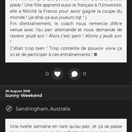
pieds ! Une fille apprend aussi le français à l'Université,
elle a félicité la France pour avoir gagné la coupe du
monde ! (je dirai ça aux joueurs tqt ! ).
Fin d'entraînement, le coach nous remercie d'être
venue avec l'au pair allemande et nous demande de
revenir jeudi soir ! Alors c'est parti ! Allons y jeudi soir
!
C'était trop bien ! Trop contente de pouvoir vivre ça
ici et de participer à ces entraînements ! ⚽
0
0
26 August 2018
Sunny Weekend
Sandringham, Australia
Une nvelle semaine en tant qu'au pair, et ça se passe