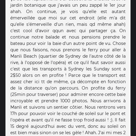
jardin botanique que j'avais un peu zappé le 1er jour
ahah. On continue, je vois qu'elle est autant
émerveillée que moi sur cet endroit (elle m'a dit
qu'elle s'émerveille d'un rien, mais qd même ahah)
c'est cool d'avoir qqun avec qui partager ça. On
continue notre balade et nous pensions prendre le
bateau pour voir la baie d'un autre point de vu. Chose
que nous faisons, nous prenons le ferry pour aller à
Manli Beach (quartier de Sydney de l'autre côté de la
rive, à l'opposé de l'opéra) et ce qu'il faut savoir aussi
c'est que les transports à Sydney les Sunday sont a
2$50 alors on en profite ! Parce que le transport est
assez cher ici tt de même, ça décompte en fonction
de la distance qu'on parcours. On profite du ferry
(25min pour traverser) pour admirer encore cette baie
incroyable et prendre 1000 photos. Nous arrivons à
Manli et suivons un sentier côtier. Nous rentrons vers
17h pour pouvoir voir le couché de soleil sur le pont et
l'opéra et avant qu'il ne fasse trop froid aussi ! ;). Il fait
15 degré aujourd'hui avec du vent, donc au soleil on
est bien mais sinon on se les gèle ! Ahah. J'ai mi mes 2