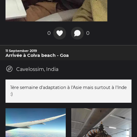
0
0
11 September 2019
Arrivée à Colva beach - Goa
Cavelossim, India
1ère semaine d'adaptation à l'Asie mais surtout à l'Inde
:)