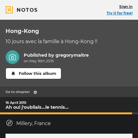
Sign in
NOTOS
Try it for free!
Hong-Kong
10 jours avec la famille à Hong-Kong !!
Published by
gregorymaitre
on May 16th 2015
Follow this album
Go to chapter
16 April 2015
Ah oui j'oubliais...le tennis...
Millery, France