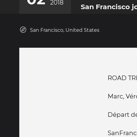
2018
San Francisco jo
San Francisco, United States
ROAD TRI
Marc, Vér
Départ de
SanFranc