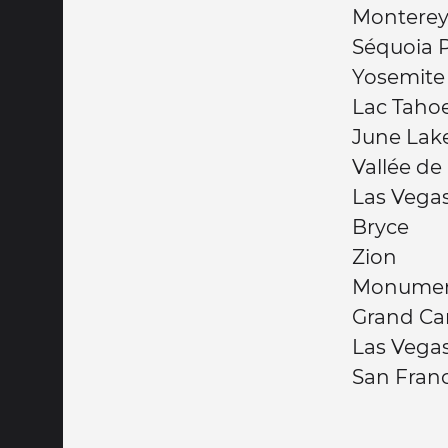
Montere
Séquoia 
Yosemite
Lac Taho
June Lak
Vallée de
Las Vega
Bryce
Zion
Monument
Grand C
Las Vega
San Fran