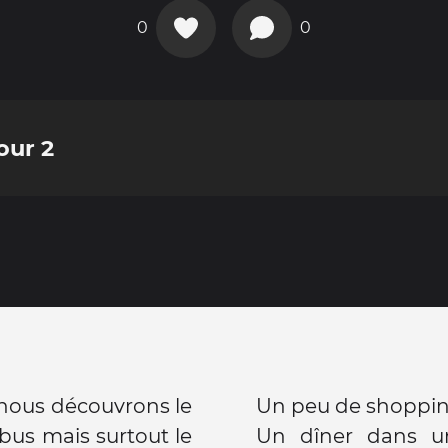
0
0
our 2
, nous découvrons le
Un peu de shoppin
 bus mais surtout le
Un dîner dans un