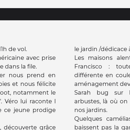
11h de vol.
le jardin /dédicace
éricaine avec prise
Les maisons alen
 dans la file.
Francisco : tout
er nous prend en
différente en coule
ies et nous félicite
aménagement dev
foot, notamment le
Sarah bug sur le
. Véro lui raconte l
arbustes, là où on
 ce jeune prodige
nos jardins.
Quelques camélia
, découverte grâce
baissent pas la garde m