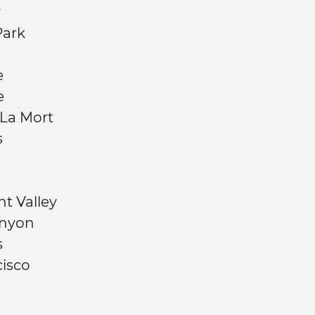
y
Park
e
e
 La Mort
s
 Valley
anyon
s
cisco