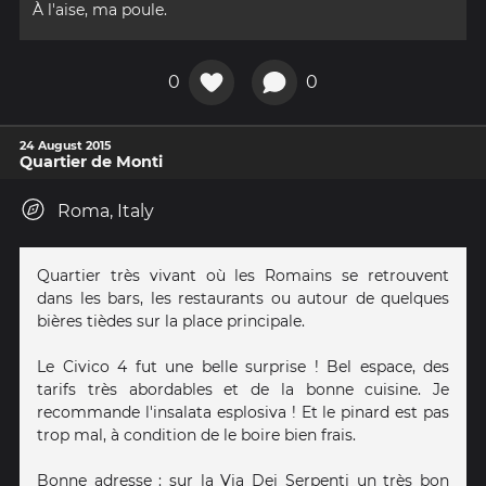
À l'aise, ma poule.
0
0
24 August 2015
Quartier de Monti
Roma, Italy
Quartier très vivant où les Romains se retrouvent
dans les bars, les restaurants ou autour de quelques
bières tièdes sur la place principale.
Le Civico 4 fut une belle surprise ! Bel espace, des
tarifs très abordables et de la bonne cuisine. Je
recommande l'insalata esplosiva ! Et le pinard est pas
trop mal, à condition de le boire bien frais.
Bonne adresse : sur la Via Dei Serpenti un très bon