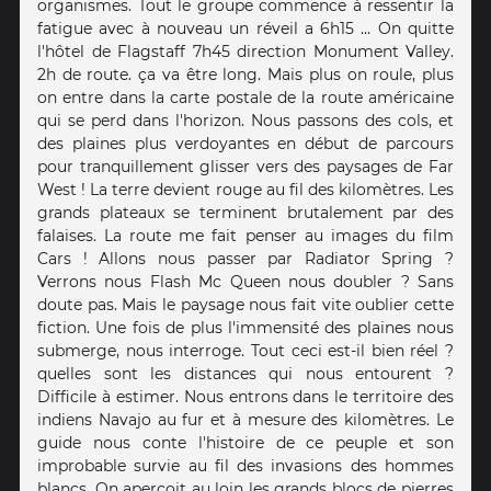
organismes. Tout le groupe commence à ressentir la
fatigue avec à nouveau un réveil a 6h15 ... On quitte
l'hôtel de Flagstaff 7h45 direction Monument Valley.
2h de route. ça va être long. Mais plus on roule, plus
on entre dans la carte postale de la route américaine
qui se perd dans l'horizon. Nous passons des cols, et
des plaines plus verdoyantes en début de parcours
pour tranquillement glisser vers des paysages de Far
West ! La terre devient rouge au fil des kilomètres. Les
grands plateaux se terminent brutalement par des
falaises. La route me fait penser au images du film
Cars ! Allons nous passer par Radiator Spring ?
Verrons nous Flash Mc Queen nous doubler ? Sans
doute pas. Mais le paysage nous fait vite oublier cette
fiction. Une fois de plus l'immensité des plaines nous
submerge, nous interroge. Tout ceci est-il bien réel ?
quelles sont les distances qui nous entourent ?
Difficile à estimer. Nous entrons dans le territoire des
indiens Navajo au fur et à mesure des kilomètres. Le
guide nous conte l'histoire de ce peuple et son
improbable survie au fil des invasions des hommes
blancs. On aperçoit au loin les grands blocs de pierres