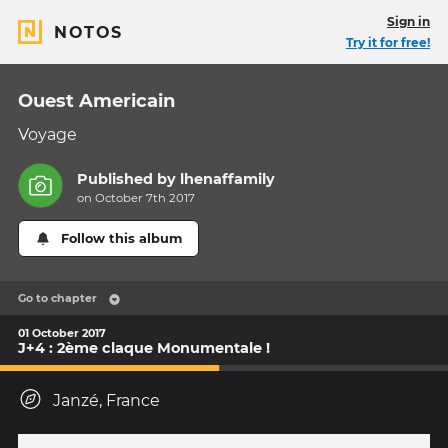
Sign in
NOTOS
Try it for free!
Ouest Americain
Voyage
Published by
lhenaffamily
on October 7th 2017
Follow this album
Go to chapter
01 October 2017
J+4 : 2ème claque Monumentale !
Janzé, France