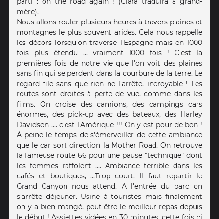
parti : on the road again ! (Clara traduira à grand-
mère).
Nous allons rouler plusieurs heures à travers plaines et
montagnes le plus souvent arides. Cela nous rappelle
les décors lorsqu'on traverse l'Espagne mais en 1000
fois plus étendu ... vraiment 1000 fois ! C'est la
premières fois de notre vie que l'on voit des plaines
sans fin qui se perdent dans la courbure de la terre. Le
regard file sans que rien ne l'arrête, incroyable ! Les
routes sont droites à perte de vue, comme dans les
films. On croise des camions, des campings cars
énormes, des pick-up avec des bateaux, des Harley
Davidson .... c'est l'Amérique !!! On y est pour de bon !
À peine le temps de s'émerveiller de cette ambiance
que le car sort direction la Mother Road. On retrouve
la fameuse route 66 pour une pause "technique" dont
les femmes raffolent .... Ambiance terrible dans les
cafés et boutiques, ...Trop court. Il faut repartir le
Grand Canyon nous attend. A l'entrée du parc on
s'arrête déjeuner. Usine à touristes mais finalement
on y a bien mangé, peut être le meilleur repas depuis
le début ! Assiettes vidées en 30 minutes, cette fois ci