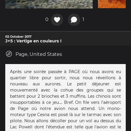
0
1
02 October 2017
J+5 : Vertige en couleurs !
Page, United States
Après une soirée passée à PAGE où nous avons eu
quartier libre pour sortir, nous nous réveillons à
nouveau aux aurores. Le petit déjeuner est
mouvementé avec la cohue des groupes qui se
battent pour 2 brioches et 3 muffins. Les chinois sont
insupportables à ce jeu.... Bref. On file vers l'aéroport
de Page où notre avion nous attend. Un mono-
moteur type Cesna est posé là sur le tarmac avec son
pilote. Nous allons décoller pour un vol au dessus du
Lac Powell dont l'étendue est telle que l'avion est le