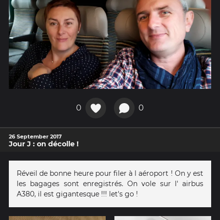
0
0
26 September 2017
Jour J : on décolle !
Réveil de bonne heure pour filer à l aéroport ! On y est
les bagages sont enregistrés. On vole sur l' airbus
A380, il est gigantesque !!! let's go !