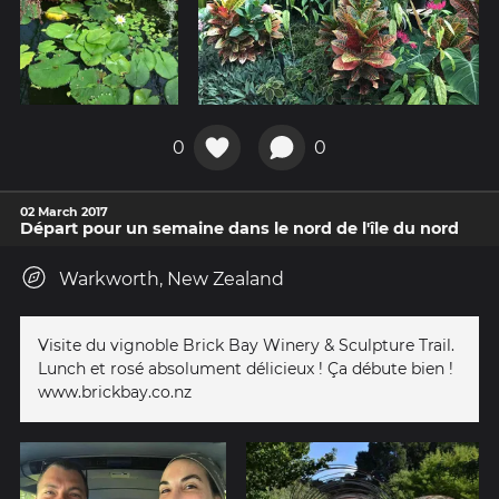
0
0
02 March 2017
Départ pour un semaine dans le nord de l'île du nord
Warkworth, New Zealand
Visite du vignoble Brick Bay Winery & Sculpture Trail.
Lunch et rosé absolument délicieux ! Ça débute bien !
www.brickbay.co.nz