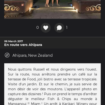
0
1
06 March 2017
En route vers Ahipara
Ahipara, New Zealand
Nous quittons Russell et nous dirigeons vers l'ouest.
Sur la route, nous arrêtons prendre un café sur la
terrasse de Food, joli bistro avec sa terrasse tropicale.
Visite d'un jardin. Et sur le chemin, je suis servie de
mon désir de voir des moutons. L'appareil photo en
capture des dizaines ! Puis on prend le temps d'arrêter
déguster le meilleur Fish & Chips au monde à
Manganoui !! Miam ! Un arrêt à Karikari Winery pour