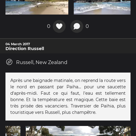
0
0
04 March 2017
Direction Russell
Russell, New Zealand
Après une baignade matinale, on reprend la route vers
le nord en passant par Paiha... pour une saucette
d'après-midi. Faut ce qui faut, l'eau est tellement
bonne. Et la température est magique. Cette baie est
très prisée des vacanciers. Traversier de Paihia, plus
touristique vers Russell, plus champêtre.