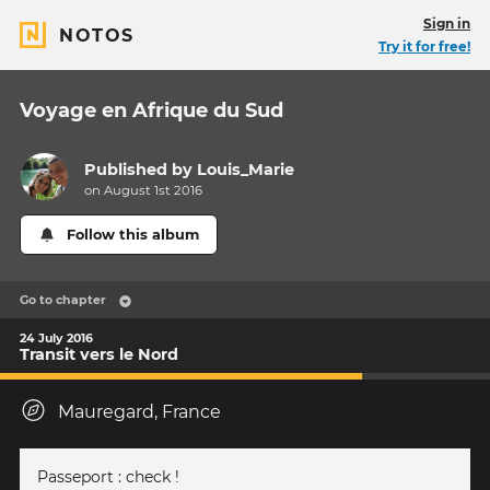
Sign in
NOTOS
Try it for free!
Voyage en Afrique du Sud
Published by
Louis_Marie
on August 1st 2016
Follow this album
Go to chapter
24 July 2016
Transit vers le Nord
Mauregard, France
Passeport : check !