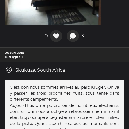
0
3
25 July 2016
Kruger 1
Skukuza, South Africa
C'est bon nous sommes arrivés au parc Kruger. On va
y passer les trois prochaines nuits, sous tente dans
différents campements.
Aujourd'hui, on a pu croiser de nombreux éléphants,
dont un qui nous a obligé à rebrousser chemin car il
était trop occupé a déguster son arbre en plein milieu
de la piste. Quant aux rhinos, eux au moins ils sont