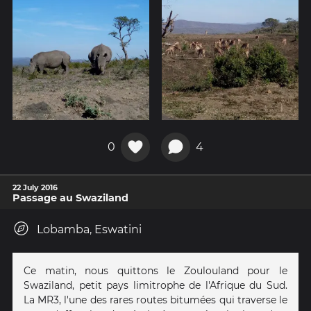
0
4
22 July 2016
Passage au Swaziland
Lobamba, Eswatini
Ce matin, nous quittons le Zoulouland pour le
Swaziland, petit pays limitrophe de l'Afrique du Sud.
La MR3, l'une des rares routes bitumées qui traverse le