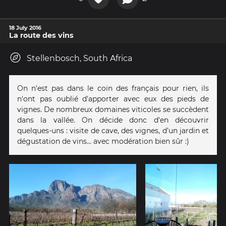
18 July 2016
La route des vins
Stellenbosch, South Africa
On n'est pas dans le coin des français pour rien, ils
n'ont pas oublié d'apporter avec eux des pieds de
vignes. De nombreux domaines viticoles se succèdent
dans la vallée. On décide donc d'en découvrir
quelques-uns : visite de cave, des vignes, d'un jardin et
dégustation de vins... avec modération bien sûr :)