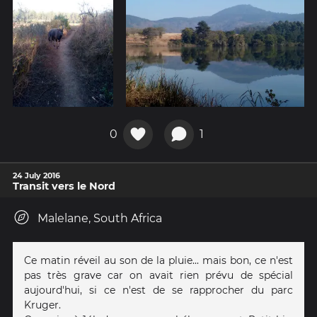
0
1
24 July 2016
Transit vers le Nord
Malelane, South Africa
Ce matin réveil au son de la pluie... mais bon, ce n'est
pas très grave car on avait rien prévu de spécial
aujourd'hui, si ce n'est de se rapprocher du parc
Kruger.