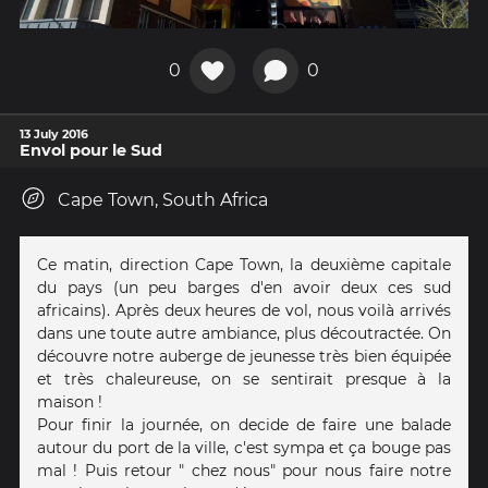
0
0
13 July 2016
Envol pour le Sud
Cape Town, South Africa
Ce matin, direction Cape Town, la deuxième capitale
du pays (un peu barges d'en avoir deux ces sud
africains). Après deux heures de vol, nous voilà arrivés
dans une toute autre ambiance, plus découtractée. On
découvre notre auberge de jeunesse très bien équipée
et très chaleureuse, on se sentirait presque à la
maison !
Pour finir la journée, on decide de faire une balade
autour du port de la ville, c'est sympa et ça bouge pas
mal ! Puis retour " chez nous" pour nous faire notre