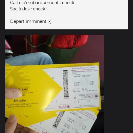
Carte d'embarquement : check !
Sac à dos : check !
Départ imminent :-)