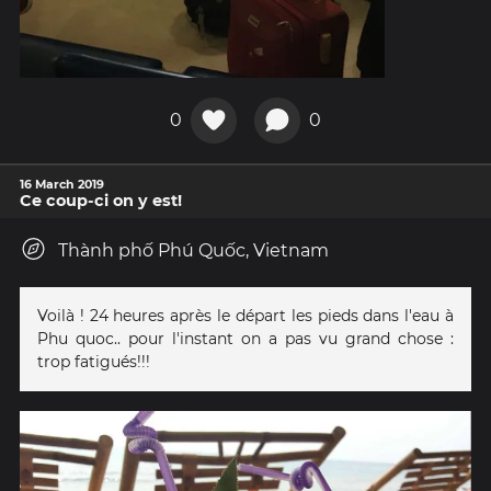
0
0
16 March 2019
Ce coup-ci on y est!
Thành phố Phú Quốc, Vietnam
Voilà ! 24 heures après le départ les pieds dans l'eau à
Phu quoc.. pour l'instant on a pas vu grand chose :
trop fatigués!!!