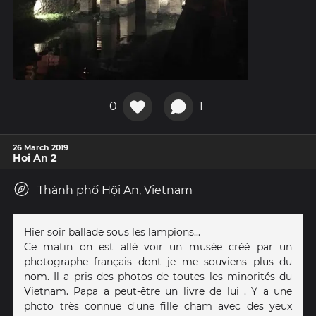
0
1
26 March 2019
Hoi An 2
Thành phố Hội An, Vietnam
Hier soir ballade sous les lampions...
Ce matin on est allé voir un musée créé par un
photographe français dont je me souviens plus du
nom. Il a pris des photos de toutes les minorités du
Vietnam. Papa a peut-être un livre de lui . Y a une
photo très connue d'une fille cham avec des yeux