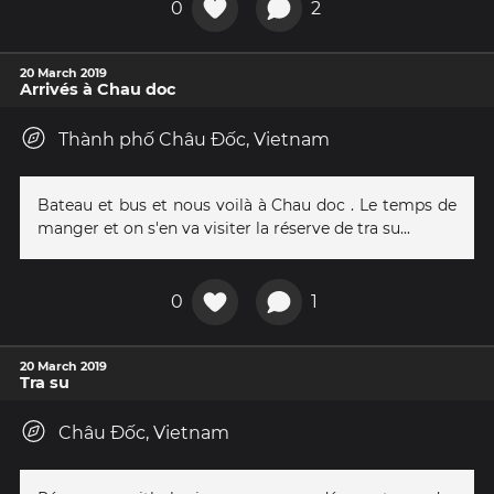
0
2
20 March 2019
Arrivés à Chau doc
Thành phố Châu Đốc, Vietnam
Bateau et bus et nous voilà à Chau doc . Le temps de
manger et on s'en va visiter la réserve de tra su...
0
1
20 March 2019
Tra su
Châu Đốc, Vietnam