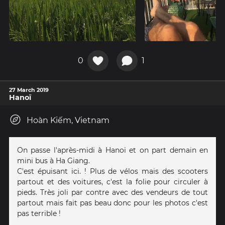
0
1
27 March 2019
Hanoï
Hoàn Kiếm, Vietnam
On passe l'après-midi à Hanoï et on part demain en
mini bus à Ha Giang.
C'est épuisant ici. ! Plus de vélos mais des scooters
partout et des voitures, c'est la folie pour circuler à
pieds. Très joli par contre avec des vendeurs de tout
partout mais fait pas beau donc pour les photos c'est
pas terrible !