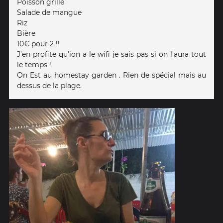
Poisson grillé
Salade de mangue
Riz
Bière
10€ pour 2 !!
J'en profite qu'ion a le wifi je sais pas si on l'aura tout
le temps !
On Est au homestay garden . Rien de spécial mais au
dessus de la plage.