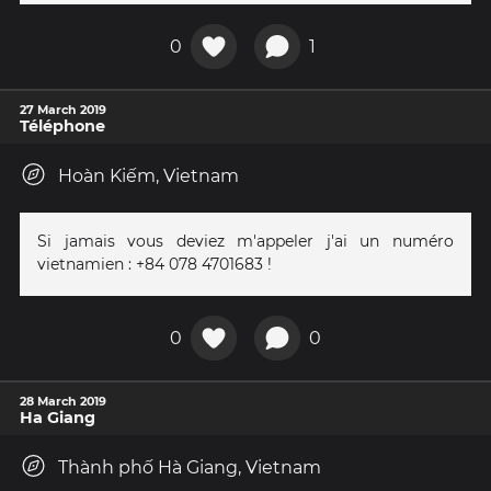
0
1
27 March 2019
Téléphone
Hoàn Kiếm, Vietnam
Si jamais vous deviez m'appeler j'ai un numéro
vietnamien : +84 078 4701683 !
0
0
28 March 2019
Ha Giang
Thành phố Hà Giang, Vietnam