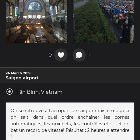
0
1
24 March 2019
Saigon airport
Tân Bình, Vietnam
On se retrouve à l'aéroport de saigon mais ce coup ci
on sait dans quel ordre enchaîner les bornes
automatiques, les guichets, les contrôles etc ... et on
bat un record de vitesse! Résultat : 2 heures a attendre
!