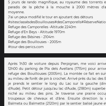
5 jours de rando magnifique, au royaume des torrents et
paradis de la pêche à la mouche à 2000 mètres d'al
moyenne.
J'ai un peux modifié le tour en ajoutant des détours
#sitesclassésdesBouillouses#desCamporells#RéserveNation
Refuge des Camporelles -Altitude 2240m
Refuge d'En Beys - Altitude 1970m
Refuge des Bésines - 2104m
Refuge des Bouillouses - 2005m
#tour-des-perics.com
Après 1h30 de voiture depuis Perpignan, me voici arriv
12h00 du parking de Pla dels Avellans (1715m) pour arriv
refuge des Bouillouses (2005m). La montée ce fait en sui
au milieu de forêt de pin à crochet. Arrivé près du lac des 
je prends le sentier le long du Lac sur la gauche (dir
d'Aude). Petit détour jusqu'au lac d'Aude, (2180m) superbe
niché au milieu des pins. Je traverse une prairie occ
troupeaux de chevaux et d'âne. Ensuite direction la
Balmeta ou Balmette (2120m) par le sentier balisé jaune e