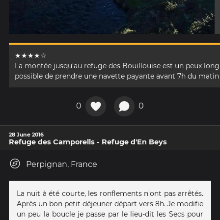
★★★★☆
La montée jusqu'au refuge des Bouillouise est un peux longu
possible de prendre une navette payante avant 7h du matin
0
0
28 June 2016
Refuge des Camporells - Refuge d'En Beys
Perpignan, France
La nuit à été courte, les ronflements n'ont pas arrêtés.
Après un bon petit déjeuner départ vers 8h. Je modifie
un peu la boucle je passe par le lieu-dit les Secs pour