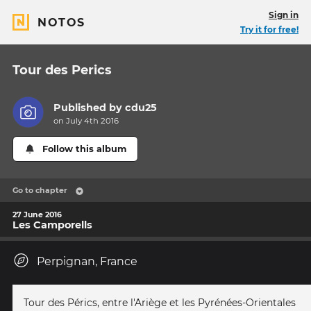
Sign in
NOTOS
Try it for free!
Tour des Perics
Published by
cdu25
on July 4th 2016
Follow this album
Go to chapter
27 June 2016
Les Camporells
Perpignan, France
Tour des Pérics, entre l'Ariège et les Pyrénées-Orientales