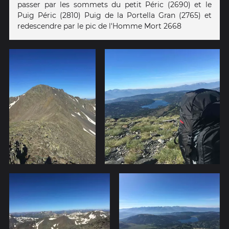
passer par les sommets du petit Péric (2690) et le
Puig Péric (2810) Puig de la Portella Gran (2765) et
redescendre par le pic de l'Homme Mort 2668