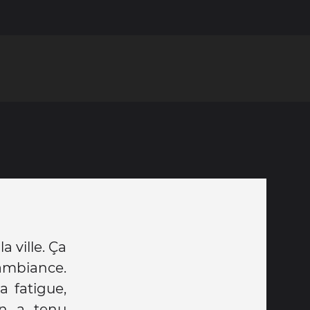
a ville. Ça
ambiance.
 fatigue,
On a tenu