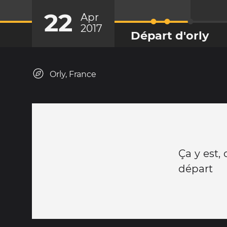
22
Apr
2017
Départ d'orly
Orly, France
Ça y est,
départ