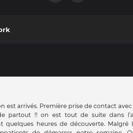
ork
on est arrivés. Première prise de contact avec l
de partout !! on est tout de suite dans l'
t quelques heures de découverte. Malgré la
mpatients de démarrer notre semaine. 