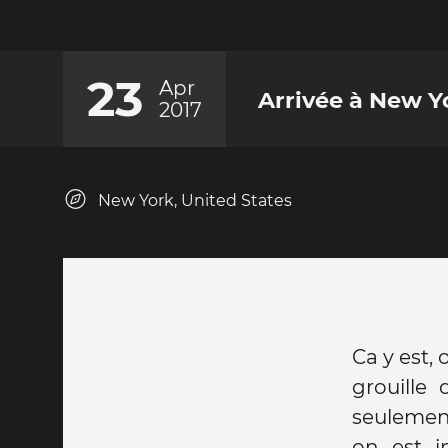
23
Apr
Arrivée à New Y
2017
New York, United States
Ca y est, 
grouille 
seulemen
on est i