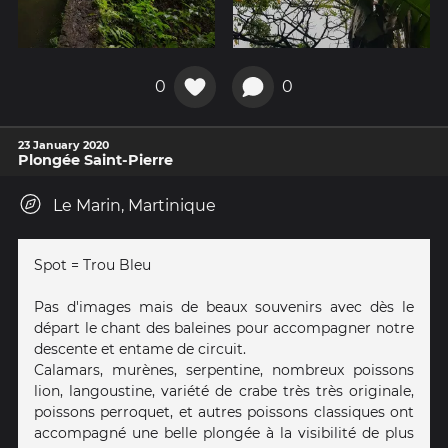
0
0
23 January 2020
Plongée Saint-Pierre
Le Marin, Martinique
Spot = Trou Bleu
Pas d'images mais de beaux souvenirs avec dès le
départ le chant des baleines pour accompagner notre
descente et entame de circuit.
Calamars, murènes, serpentine, nombreux poissons
lion, langoustine, variété de crabe très très originale,
poissons perroquet, et autres poissons classiques ont
accompagné une belle plongée à la visibilité de plus