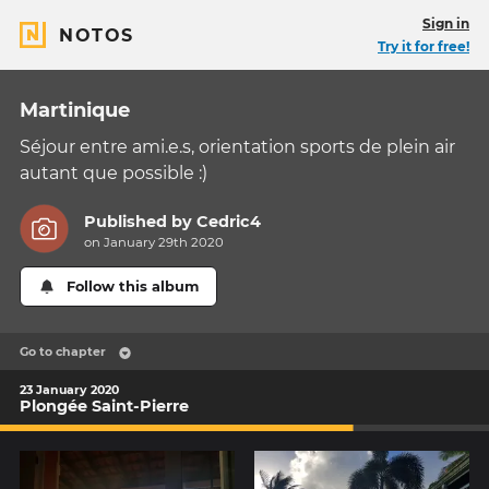
Sign in
NOTOS
Try it for free!
Martinique
Séjour entre ami.e.s, orientation sports de plein air
autant que possible :)
Published by
Cedric4
on January 29th 2020
Follow this album
Go to chapter
23 January 2020
Plongée Saint-Pierre