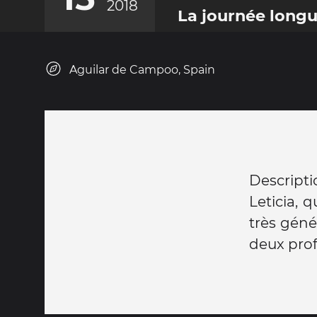
2018
La journée long
Aguilar de Campoo, Spain
Descript
Leticia, 
très géné
deux pro