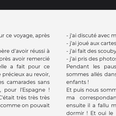
ur ce voyage, après
- j'ai discuté avec 
- j'ai joué aux carte
e d'avoir réussi à
- j'ai fait des scou
près avoir remercié
- j'ai pris des phot
le a fait pour ce
Pendant les pau
 précieux au revoir,
sommes allés dans
es camarades sans
enfants !
, pour l'Espagne !
Et puis nous sommes
était très très très
ma correspondant
per comme on pouvait
ensuite il a fallu
dormir ! Et oui le 