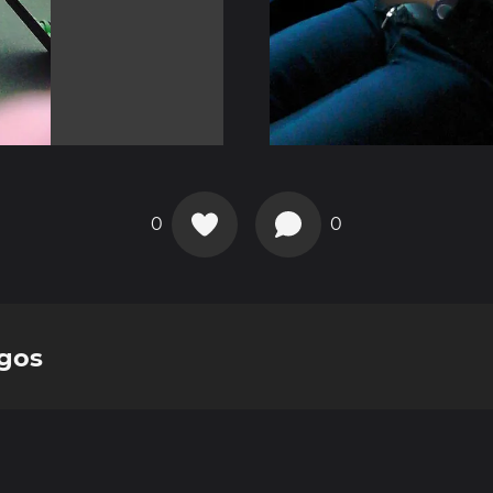
0
0
rgos