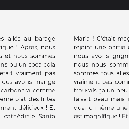
 allés au barage
 Le soir nous avons
ifique ! Après, nous
s correspondants et
ons bu un coca cola
és et après nous
était vraiment pas
izzeria. Ce n'était
 nous avons mangé
ce et au début je
la carbonara comme
je m'y suis fait ! Il
me plat des frites
es averses ! C'était
iment délicieux ! Et
ournée ! l'Espagne
a cathédrale Santa
est magnifique ! Et 