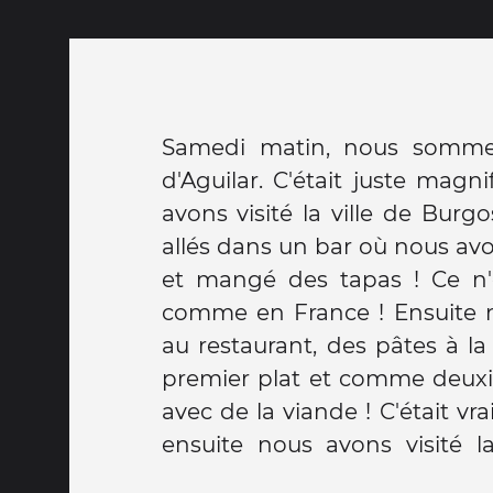
Samedi matin, nous sommes
Maria ! C'était magnifique !
d'Aguilar. C'était juste magn
rejoint une partie des autre
avons visité la ville de Burgos et nous sommes
nous avons grignoté des bonbons ensemble,
allés dans un bar où nous av
nous nous sommes promen
et mangé des tapas ! Ce n'
sommes tous allés dans une p
comme en France ! Ensuite
vraiment pas comme en Fran
au restaurant, des pâtes à 
trouvais ça un peu bizarre mais 
premier plat et comme deuxiè
faisait beau mais il y a eu d
avec de la viande ! C'était vra
quand même une très belle j
ensuite nous avons visité l