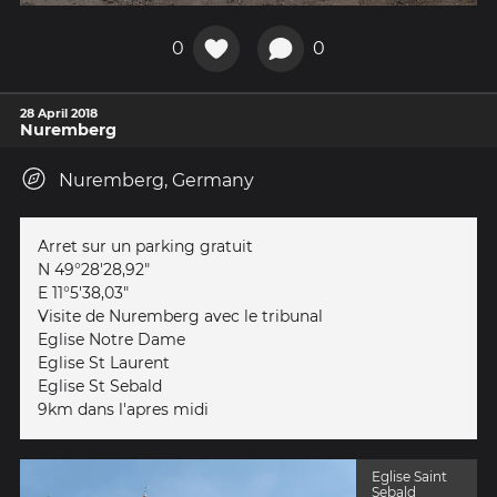
0
0
28 April 2018
Nuremberg
Nuremberg, Germany
Arret sur un parking gratuit
N 49°28'28,92"
E 11°5'38,03"
Visite de Nuremberg avec le tribunal
Eglise Notre Dame
Eglise St Laurent
Eglise St Sebald
9km dans l'apres midi
Eglise Saint
Sebald