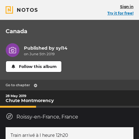
Sign in
NOTOS
Try it for free!
Canada
Published by
syl14
on June 5th 2019
Follow this album
Go to chapter
28 May 2019
Chute Montmorency
Roissy-en-France, France
Train arrivé à l heure 12h20