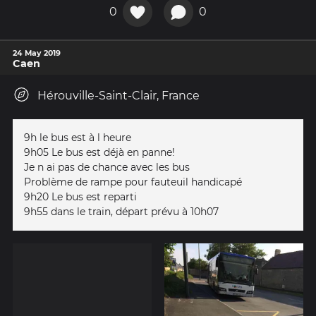
0
0
24 May 2019
Caen
Hérouville-Saint-Clair, France
9h le bus est à l heure
9h05 Le bus est déjà en panne!
Je n ai pas de chance avec les bus
Problème de rampe pour fauteuil handicapé
9h20 Le bus est reparti
9h55 dans le train, départ prévu à 10h07