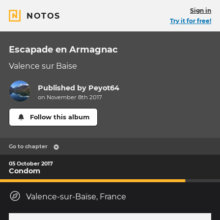
Sign in
NOTOS
Try it for free!
Escapade en Armagnac
Valence sur Baise
Published by
Peyot64
on November 8th 2017
Follow this album
Go to chapter
05 October 2017
Condom
Valence-sur-Baïse, France