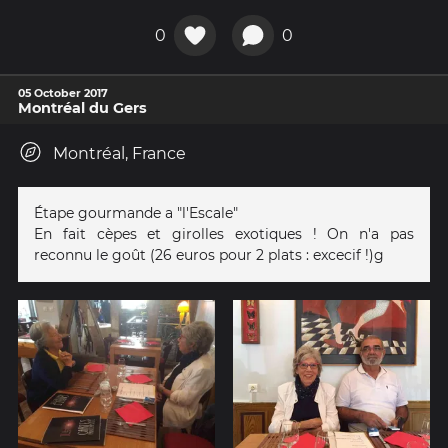
0
0
05 October 2017
Montréal du Gers
Montréal, France
Étape gourmande a "l'Escale"
En fait cèpes et girolles exotiques ! On n'a pas
reconnu le goût (26 euros pour 2 plats : excecif !)g