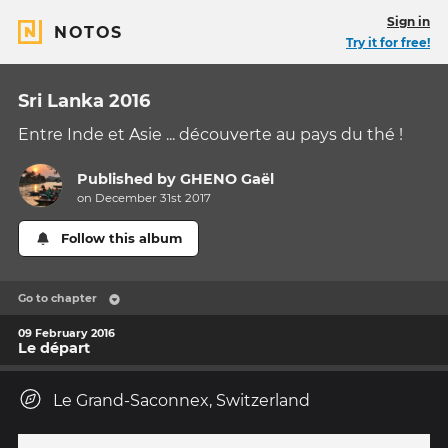
Sign in
NOTOS
Try it for free!
Sri Lanka 2016
Entre Inde et Asie ... découverte au pays du thé !
Published by
GHENO Gaël
on December 31st 2017
Follow this album
Go to chapter
09 February 2016
Le départ
Le Grand-Saconnex, Switzerland