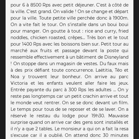
pour 6 à 8500 Rps avec petit déjeuner. C'est à côté de
la ville. C'est grand. On valide ! On se change et départ
pour la ville. Toute petite ville perchée donc à 1900m.
On a vite fait le tour. On s'installe dans un boui boui
pour manger. On goutte à tout : rice and curry, fried
noddles, chicken roasted, crêpes… Très bon et le tout
pour 1400 Rps avec les boissons bien sur. Petit tour au
marché aux fruits et passage devant la poste qui
ressemble effectivement à un bâtiment de Disneyland
! On stoppe dans un magasin de vestes. Du faux mais
à des prix défiant toute concurrence. Laëtitia, Téo et
Noa y trouvent leur bonheur. On arrive au parc
Victoria et les enfants veulent aller faire les jeux.
Entrée payante du parc à 300 Rps les adultes … On y
reste pas longtemps car un petit crachin arrive et tout
le monde veut rentrer. On se se donc devant un film.
Le temps pour tous de se reposer et de se laver. On a
réservé le restau du lodge pour 19h30. Mauvaise
surprise quand on arrive car des gens sont installés et
il n'y a que 2 tables. Le monsieur a qui on a fait la resa
s'excuse car il a oublié. On attend donc 30 minutes