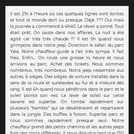
Il est 21h à l'heure où ces quelques lignes sont écrites
et tout le monde dort ou presque. Déjà ??? Oui mais
la journée a commencé à 4h40. Le réveil a sonné. Tout
était prêt. On saute dans nos affaires. La nuit a été
agité car très très chaude !!! Il est 5h quand nous
grimpons dans notre jeep. Direction le safari du parc
Yala. Notre chauffeur-guide a l'air très sympa. Il fait
frais. Enfin… On roule une grosse ½ heure et nous
arrivons au parc. Achat des tickets. Nous sommes
nombreux, très nombreux. Notre jeep ressemble aux
autres. 6 sièges. Des sièges de voiture installés dans la
sens de la route et surélevées au fur et à mesure dès
rang. Il est 6h quand nous pénétrons dans le parc et le
soleil pointe son nez. Le lever de soleil sur cette
savane est superbe. On tombe rapidement sur
plusieurs “bambis” qui se désaltéraient et repartaient
dans la jungle. Des buffles à foison. Superbe parc et
nous sommes rapidement presque seul. Notre
chauffeur prend des petits chemins et les autres jeeps
font des choix différents. Il nous dira plus tard que 250