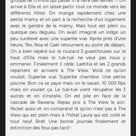
groupe de chinois qui passe 1h à faire des selfies !!! On
arrive à Ella et on laisse partir tout ce monde vers les
différents hôtel. On mange rapidement chez une
petite mamy et on part à la recherche d'un logement
avec le gendre de la mamy. Mais tout est plein ou
quelque peu degueu. On avait imaginé un lodge un
peu surélevé avec une superbe vue. Après près d'une
heure, Téo, Noa et Gaël retournent au point de départ.
On a bien repéré sur le routard 3 guesthouses sur le
haut d’Ella mais le tuk-tuk ne veut pas nous y
emmener. Finalement il cède. Laëtitia et les 2 grands
repartent et arrivent à The View. Voilà ce qu'on
voulait. Superbe vue. Superbe chambre. Une petite
piscine. Bon ca se paye mais on le savait. 10 000 Rps
mais on voulait ça. Le tuk-tuk vient récupérer les 3
autres et on s'installe. On est pile en face de la
cascade de Rawana. Repas pris à The View le soir.
Nickel aussi et on comprend là qu'on n'est pas à The
View qui est plein mais à l'hôtel Laura qui est collé et
tout neuf. Bref. Une bonne journée finalement et
extinction des feux pas tard !