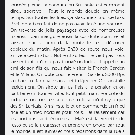
journée pleine. La conduite au Sri Lanka est comment
dire… sportive ! Tout le monde double en même
temps. Sur toutes les files. Ça klaxonne à tour de bras.
Bref, on a bien fait de ne pas avoir loué une voiture !
On traverse de jolis paysages avec de nombreuses
rizières. Loan inaugure aussi la conduite sportive et
laissant sur le bord de la route le petit déjeuner
copieux du matin. Après 3h30 de route nous voici
arrivé à destination. Notre chauffeur ne veut pas nous
laisser tant qu'on a pas trouvé un lodge. Il appelle un
ami de son fils qui nous fait visiter le French Garden
et le Milano. On opte pour le French Garden. 5000 Rps
la chambre familiale sans petit déjeuner. On s'installe
rapidement. On sirote un jus frais à la pension et on
part faire un tour en ville. Tout petit marché à côté du
lodge et on tombe sur un resto local où il n'y a que
des Sri Lankais. On s'installe et on commande un fried
rice et un fried noddles pour tous. Heureusement car
les portions sont énormes ! Maé est la vedette du
resto et se fait caresser et prendre en photo par tout
le monde. Il est 16h30 et nous repartons dans la rue à