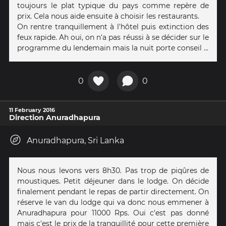
toujours le plat typique du pays comme repère de
prix. Cela nous aide ensuite à choisir les restaurants.
On rentre tranquillement à l'hôtel puis extinction des
feux rapide. Ah oui, on n'a pas réussi à se décider sur le
programme du lendemain mais la nuit porte conseil ...
0
0
11 February 2016
Direction Anuradhapura
Anuradhapura, Sri Lanka
Nous nous levons vers 8h30. Pas trop de piqûres de
moustiques. Petit déjeuner dans le lodge. On décide
finalement pendant le repas de partir directement. On
réserve le van du lodge qui va donc nous emmener à
Anuradhapura pour 11000 Rps. Oui c'est pas donné
mais c'est le prix de la tranquillité pour cette première