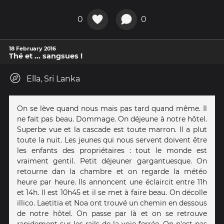
0
0
18 February 2016
Thé et ... sangsues !
Ella, Sri Lanka
On se lève quand nous mais pas tard quand même. Il
ne fait pas beau. Dommage. On déjeune à notre hôtel.
Superbe vue et la cascade est toute marron. Il a plut
toute la nuit. Les jeunes qui nous servent doivent être
les enfants des propriétaires : tout le monde est
vraiment gentil. Petit déjeuner gargantuesque. On
retourne dan la chambre et on regarde la météo
heure par heure. Ils annoncent une éclaircit entre 11h
et 14h. Il est 10h45 et il se met à faire beau. On décolle
illico. Laetitia et Noa ont trouvé un chemin en dessous
de notre hôtel. On passe par là et on se retrouve
rapidement sur les rails de la voie ferrée. On n'est pas