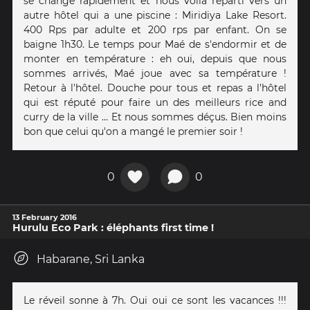
se change rapidement et nous voilà reparti vers un
autre hôtel qui a une piscine : Miridiya Lake Resort.
400 Rps par adulte et 200 rps par enfant. On se
baigne 1h30. Le temps pour Maé de s'endormir et de
monter en température : eh oui, depuis que nous
sommes arrivés, Maé joue avec sa température !
Retour à l'hôtel. Douche pour tous et repas a l'hôtel
qui est réputé pour faire un des meilleurs rice and
curry de la ville … Et nous sommes déçus. Bien moins
bon que celui qu'on a mangé le premier soir !
0
0
13 February 2016
Hurulu Eco Park : éléphants first time !
Habarane, Sri Lanka
Le réveil sonne à 7h. Oui oui ce sont les vacances !!!