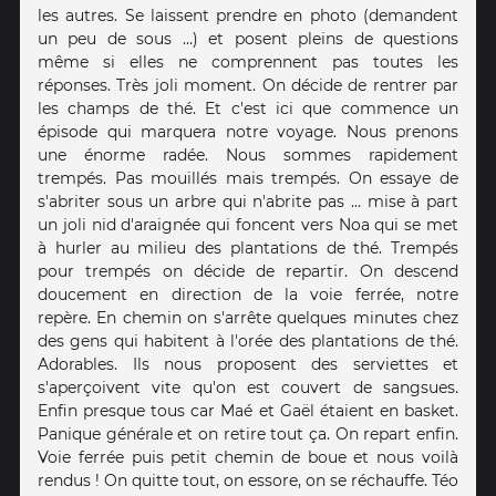
les autres. Se laissent prendre en photo (demandent
un peu de sous …) et posent pleins de questions
même si elles ne comprennent pas toutes les
réponses. Très joli moment. On décide de rentrer par
les champs de thé. Et c'est ici que commence un
épisode qui marquera notre voyage. Nous prenons
une énorme radée. Nous sommes rapidement
trempés. Pas mouillés mais trempés. On essaye de
s'abriter sous un arbre qui n'abrite pas … mise à part
un joli nid d'araignée qui foncent vers Noa qui se met
à hurler au milieu des plantations de thé. Trempés
pour trempés on décide de repartir. On descend
doucement en direction de la voie ferrée, notre
repère. En chemin on s'arrête quelques minutes chez
des gens qui habitent à l'orée des plantations de thé.
Adorables. Ils nous proposent des serviettes et
s'aperçoivent vite qu'on est couvert de sangsues.
Enfin presque tous car Maé et Gaël étaient en basket.
Panique générale et on retire tout ça. On repart enfin.
Voie ferrée puis petit chemin de boue et nous voilà
rendus ! On quitte tout, on essore, on se réchauffe. Téo