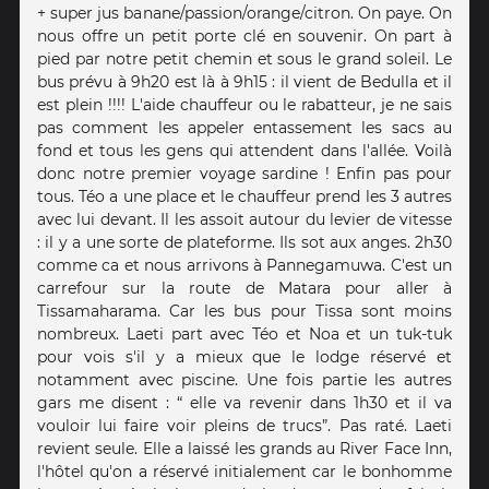
+ super jus banane/passion/orange/citron. On paye. On
nous offre un petit porte clé en souvenir. On part à
pied par notre petit chemin et sous le grand soleil. Le
bus prévu à 9h20 est là à 9h15 : il vient de Bedulla et il
est plein !!!! L'aide chauffeur ou le rabatteur, je ne sais
pas comment les appeler entassement les sacs au
fond et tous les gens qui attendent dans l'allée. Voilà
donc notre premier voyage sardine ! Enfin pas pour
tous. Téo a une place et le chauffeur prend les 3 autres
avec lui devant. Il les assoit autour du levier de vitesse
: il y a une sorte de plateforme. Ils sot aux anges. 2h30
comme ca et nous arrivons à Pannegamuwa. C'est un
carrefour sur la route de Matara pour aller à
Tissamaharama. Car les bus pour Tissa sont moins
nombreux. Laeti part avec Téo et Noa et un tuk-tuk
pour vois s'il y a mieux que le lodge réservé et
notamment avec piscine. Une fois partie les autres
gars me disent : “ elle va revenir dans 1h30 et il va
vouloir lui faire voir pleins de trucs”. Pas raté. Laeti
revient seule. Elle a laissé les grands au River Face Inn,
l'hôtel qu'on a réservé initialement car le bonhomme