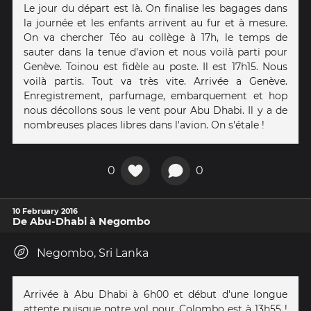
Le jour du départ est là. On finalise les bagages dans
la journée et les enfants arrivent au fur et à mesure.
On va chercher Téo au collège à 17h, le temps de
sauter dans la tenue d'avion et nous voilà parti pour
Genève. Toinou est fidèle au poste. Il est 17h15. Nous
voilà partis. Tout va très vite. Arrivée a Genève.
Enregistrement, parfumage, embarquement et hop
nous décollons sous le vent pour Abu Dhabi. Il y a de
nombreuses places libres dans l'avion. On s'étale !
0
0
10 February 2016
De Abu-Dhabi à Negombo
Negombo, Sri Lanka
Arrivée à Abu Dhabi à 6h00 et début d'une longue
attente puisque notre vol pour Colombo est à 13h55 !