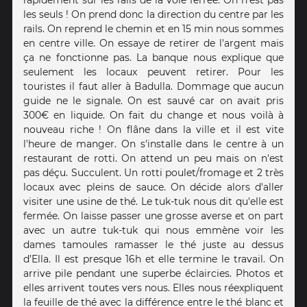
les seuls ! On prend donc la direction du centre par les
rails. On reprend le chemin et en 15 min nous sommes
en centre ville. On essaye de retirer de l'argent mais
ça ne fonctionne pas. La banque nous explique que
seulement les locaux peuvent retirer. Pour les
touristes il faut aller à Badulla. Dommage que aucun
guide ne le signale. On est sauvé car on avait pris
300€ en liquide. On fait du change et nous voilà à
nouveau riche ! On flâne dans la ville et il est vite
l'heure de manger. On s'installe dans le centre à un
restaurant de rotti. On attend un peu mais on n'est
pas déçu. Succulent. Un rotti poulet/fromage et 2 très
locaux avec pleins de sauce. On décide alors d'aller
visiter une usine de thé. Le tuk-tuk nous dit qu'elle est
fermée. On laisse passer une grosse averse et on part
avec un autre tuk-tuk qui nous emmène voir les
dames tamoules ramasser le thé juste au dessus
d’Ella. Il est presque 16h et elle termine le travail. On
arrive pile pendant une superbe éclaircies. Photos et
elles arrivent toutes vers nous. Elles nous réexpliquent
la feuille de thé avec la différence entre le thé blanc et