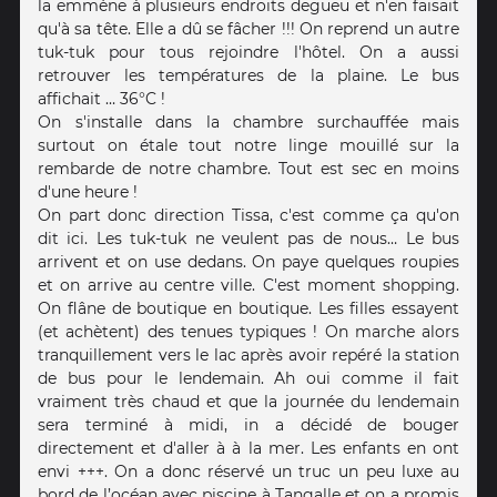
la emmène à plusieurs endroits degueu et n'en faisait
qu'à sa tête. Elle a dû se fâcher !!! On reprend un autre
tuk-tuk pour tous rejoindre l'hôtel. On a aussi
retrouver les températures de la plaine. Le bus
affichait … 36°C !
On s'installe dans la chambre surchauffée mais
surtout on étale tout notre linge mouillé sur la
rembarde de notre chambre. Tout est sec en moins
d'une heure !
On part donc direction Tissa, c'est comme ça qu'on
dit ici. Les tuk-tuk ne veulent pas de nous… Le bus
arrivent et on use dedans. On paye quelques roupies
et on arrive au centre ville. C'est moment shopping.
On flâne de boutique en boutique. Les filles essayent
(et achètent) des tenues typiques ! On marche alors
tranquillement vers le lac après avoir repéré la station
de bus pour le lendemain. Ah oui comme il fait
vraiment très chaud et que la journée du lendemain
sera terminé à midi, in a décidé de bouger
directement et d'aller à à la mer. Les enfants en ont
envi +++. On a donc réservé un truc un peu luxe au
bord de l’océan avec piscine à Tangalle et on a promis