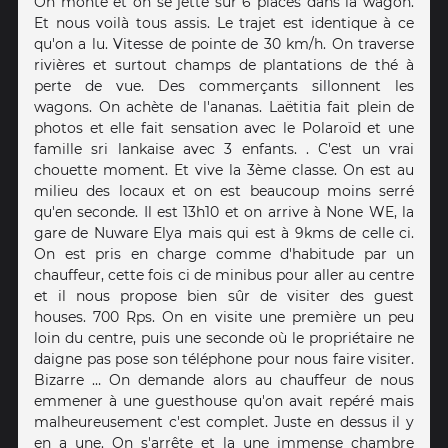
On monte et on se jette sur 6 places dans là wagon.
Et nous voilà tous assis. Le trajet est identique à ce
qu'on a lu. Vitesse de pointe de 30 km/h. On traverse
rivières et surtout champs de plantations de thé à
perte de vue. Des commerçants sillonnent les
wagons. On achète de l'ananas. Laëtitia fait plein de
photos et elle fait sensation avec le Polaroïd et une
famille sri lankaise avec 3 enfants. . C'est un vrai
chouette moment. Et vive la 3ème classe. On est au
milieu des locaux et on est beaucoup moins serré
qu'en seconde. Il est 13h10 et on arrive à None WE, la
gare de Nuware Elya mais qui est à 9kms de celle ci.
On est pris en charge comme d'habitude par un
chauffeur, cette fois ci de minibus pour aller au centre
et il nous propose bien sûr de visiter des guest
houses. 700 Rps. On en visite une première un peu
loin du centre, puis une seconde où le propriétaire ne
daigne pas pose son téléphone pour nous faire visiter.
Bizarre … On demande alors au chauffeur de nous
emmener à une guesthouse qu'on avait repéré mais
malheureusement c'est complet. Juste en dessus il y
en a une. On s'arrête et la une immense chambre