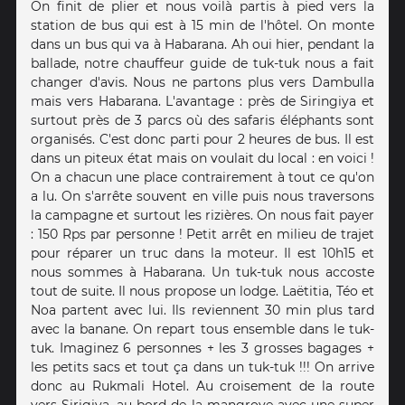
On finit de plier et nous voilà partis à pied vers la
station de bus qui est à 15 min de l'hôtel. On monte
dans un bus qui va à Habarana. Ah oui hier, pendant la
ballade, notre chauffeur guide de tuk-tuk nous a fait
changer d'avis. Nous ne partons plus vers Dambulla
mais vers Habarana. L'avantage : près de Siringiya et
surtout près de 3 parcs où des safaris éléphants sont
organisés. C'est donc parti pour 2 heures de bus. Il est
dans un piteux état mais on voulait du local : en voici !
On a chacun une place contrairement à tout ce qu'on
a lu. On s'arrête souvent en ville puis nous traversons
la campagne et surtout les rizières. On nous fait payer
: 150 Rps par personne ! Petit arrêt en milieu de trajet
pour réparer un truc dans la moteur. Il est 10h15 et
nous sommes à Habarana. Un tuk-tuk nous accoste
tout de suite. Il nous propose un lodge. Laëtitia, Téo et
Noa partent avec lui. Ils reviennent 30 min plus tard
avec la banane. On repart tous ensemble dans le tuk-
tuk. Imaginez 6 personnes + les 3 grosses bagages +
les petits sacs et tout ça dans un tuk-tuk !!! On arrive
donc au Rukmali Hotel. Au croisement de la route
vers Sirigiya, au bord de la mangrove avec une super