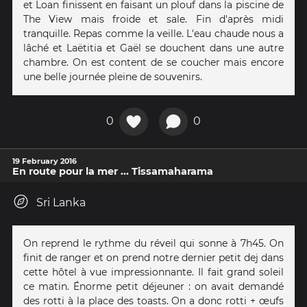
et Loan finissent en faisant un plouf dans la piscine de
The View mais froide et sale. Fin d'après midi
tranquille. Repas comme la veille. L'eau chaude nous a
lâché et Laëtitia et Gaël se douchent dans une autre
chambre. On est content de se coucher mais encore
une belle journée pleine de souvenirs.
0
0
19 February 2016
En route pour la mer ... Tissamaharama
Sri Lanka
On reprend le rythme du réveil qui sonne à 7h45. On
finit de ranger et on prend notre dernier petit dej dans
cette hôtel à vue impressionnante. Il fait grand soleil
ce matin. Énorme petit déjeuner : on avait demandé
des rotti à la place des toasts. On a donc rotti + œufs