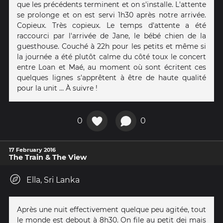
que les précédents terminent et on s'installe. L'attente
se prolonge et on est servi 1h30 après notre arrivée.
Copieux. Très copieux. Le temps d'attente a été
raccourci par l'arrivée de Jane, le bébé chien de la
guesthouse. Couché à 22h pour les petits et même si
la journée a été plutôt calme du côté toux le concert
entre Loan et Maé, au moment où sont écritent ces
quelques lignes s'apprêtent à être de haute qualité
pour la unit … À suivre !
0
0
17 February 2016
The Train & The View
Ella, Sri Lanka
Après une nuit effectivement quelque peu agitée, tout
le monde est debout à 8h30. On file au petit dej mais