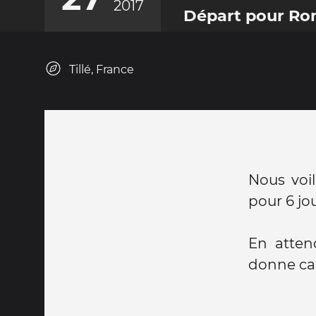
2017
Départ pour R
Tillé, France
Nous voi
pour 6 jou
En atten
donne ca 