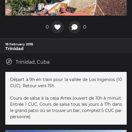
0
0
18 February 2018
Trinidad
Trinidad, Cuba
Départ à 9h en train pour la vallée de Los Ingenios (10
CUC). Retour vers 15h
Cours de salsa à la casa Artex (ouvert de 10h à minuit.
Entrée 1 CUC. Cours de salsa tous les jours à 17h dans
le grand patio où se trouve un bar, comptez 5 CUC par
personne)