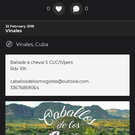
0
0
22 February 2018
Vinales
Vinales, Cuba
Ballade à cheval 5 CUC/h/pers
Rdv 10h
caballosdelosmogotes@outlook.com
33676859064