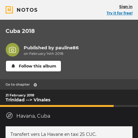
Sign in
NOTOS
Try it for free!
Cuba 2018
Published by
pauline86
on February 14th 2018
Follow this album
Go to chapter
21 February 2018
Trinidad --> Vinales
Havana, Cuba
Transfert vers La Havane en taxi 25 CUC.