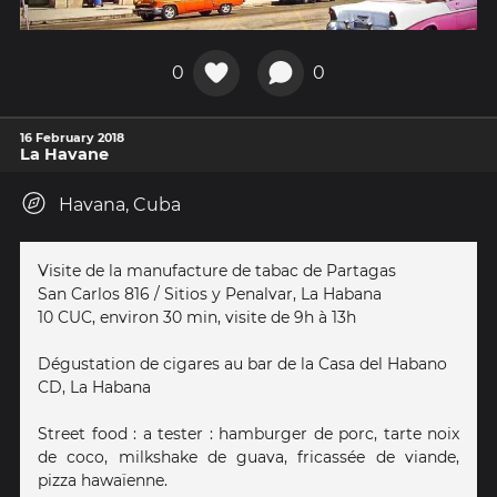
0
0
16 February 2018
La Havane
Havana, Cuba
Visite de la manufacture de tabac de Partagas
San Carlos 816 / Sitios y Penalvar, La Habana
10 CUC, environ 30 min, visite de 9h à 13h
Dégustation de cigares au bar de la Casa del Habano
CD, La Habana
Street food : a tester : hamburger de porc, tarte noix
de coco, milkshake de guava, fricassée de viande,
pizza hawaïenne.