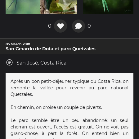
0
0
05 March 2018
San Gerardo de Dota et parc Quetzales
San José, Costa Rica
Après un bon petit-déjeuner typique du Costa Rica, on
remonte la vallée pour revenir au parc national
Quetzales.
En chemin, on croise un couple de piverts.
Le parc semble être un peu abandonné: un seul
chemin est ouvert, l'accès est gratuit. On ne voit pas
grand-chose, à part la forêt. On entend bien un