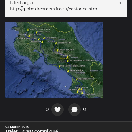
télécharger ici:
http://globe.dreamers.free.fr/costarica.html
0
0
02 March 2018
Trajet... C'est compliqué...