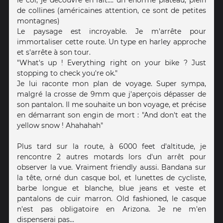
le col, je découvre en fait.... un énorme plateau, plein
de collines (américaines attention, ce sont de petites
montagnes)
Le paysage est incroyable. Je m'arrête pour
immortaliser cette route. Un type en harley approche
et s'arrête à son tour.
"What's up ! Everything right on your bike ? Just
stopping to check you're ok."
Je lui raconte mon plan de voyage. Super sympa,
malgré la crosse de 9mm que j'aperçois dépasser de
son pantalon. Il me souhaite un bon voyage, et précise
en démarrant son engin de mort : "And don't eat the
yellow snow ! Ahahahah"
Plus tard sur la route, à 6000 feet d'altitude, je
rencontre 2 autres motards lors d'un arrêt pour
observer la vue. Vraiment friendly aussi. Bandana sur
la tête, orné dun casque bol, et lunettes de cycliste,
barbe longue et blanche, blue jeans et veste et
pantalons de cuir marron. Old fashioned, le casque
n'est pas obligatoire en Arizona. Je ne m'en
dispenserai pas...