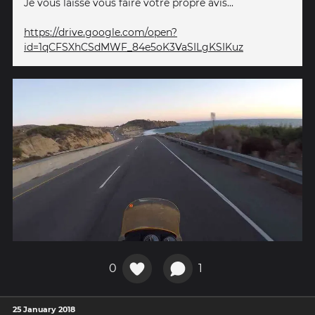
Je vous laisse vous faire votre propre avis...
https://drive.google.com/open?
id=1qCFSXhCSdMWF_84e5oK3VaSILgKSIKuz
0
1
25 January 2018