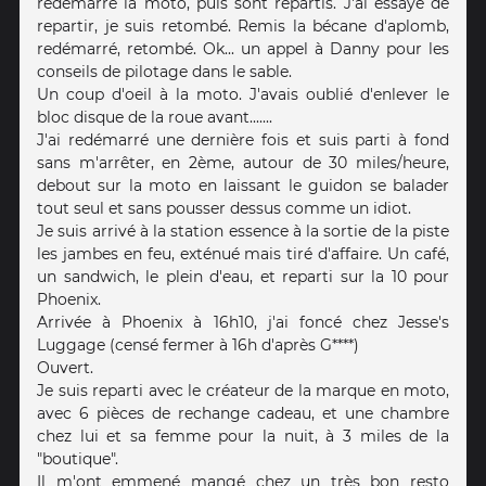
redémarré la moto, puis sont repartis. J'ai essayé de
repartir, je suis retombé. Remis la bécane d'aplomb,
redémarré, retombé. Ok... un appel à Danny pour les
conseils de pilotage dans le sable.
Un coup d'oeil à la moto. J'avais oublié d'enlever le
bloc disque de la roue avant.......
J'ai redémarré une dernière fois et suis parti à fond
sans m'arrêter, en 2ème, autour de 30 miles/heure,
debout sur la moto en laissant le guidon se balader
tout seul et sans pousser dessus comme un idiot.
Je suis arrivé à la station essence à la sortie de la piste
les jambes en feu, exténué mais tiré d'affaire. Un café,
un sandwich, le plein d'eau, et reparti sur la 10 pour
Phoenix.
Arrivée à Phoenix à 16h10, j'ai foncé chez Jesse's
Luggage (censé fermer à 16h d'après G****)
Ouvert.
Je suis reparti avec le créateur de la marque en moto,
avec 6 pièces de rechange cadeau, et une chambre
chez lui et sa femme pour la nuit, à 3 miles de la
"boutique".
Il m'ont emmené mangé chez un très bon resto