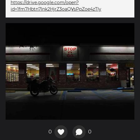
https://drive.google.com/open?
id=1fm7Hbtn7Ink2HjrZ3oaQVsPpZoe4zTly
0
0