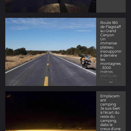
Route 180
de Flagstaff
au Grand
Canyon
Un
immense
plateau
insoupçonn
é derrière
les
montagnes
, 3000
mètres
d'altitude.
...
Attention
aux
apparences
, il fait
Emplacem
froid... Il n'y
ent
a tellement
camping
personne
Je suis bien
que je n'ai
à l'écart du
aucun mal
reste du
à prendre
camping,
une photo
dabs le
depuis le
creux d'une
milieu de la