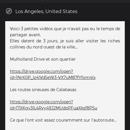
Los Angeles, United States
Voici 3 petites vidéos que je n'avait pas eu le temps de
partager avant.
Elles datent de 3 jours, je suis aller visiter les riches
collines du nord ouest de la ville...
Mulholland Drive et son quartier
https://drive.google.com/open?
id=1NrK0P_Iz4lVd5eW3-VX7uM87fYfom4lx
Les routes sineuses de Calabasas
https://drive.google.com/open?
id=17XKgy3lL4Rvy49J2MUdpPFuaXksf8P5u
Ce que l'ont voit assez couramment sur l'autoroute...