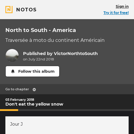
Sign in
NOTOS
Try it for free!
North to South - America
Traversée à moto du continent Américain
Published by
VictorNorthtoSouth
on July 22nd 2018
Follow this album
Go to chapter
03 February 2018
Don't eat the yellow snow
Jour J