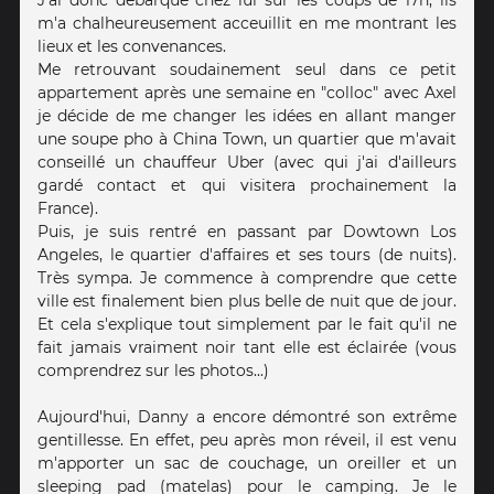
J'ai donc débarqué chez lui sur les coups de 17h, ils
m'a chalheureusement acceuillit en me montrant les
lieux et les convenances.
Me retrouvant soudainement seul dans ce petit
appartement après une semaine en "colloc" avec Axel
je décide de me changer les idées en allant manger
une soupe pho à China Town, un quartier que m'avait
conseillé un chauffeur Uber (avec qui j'ai d'ailleurs
gardé contact et qui visitera prochainement la
France).
Puis, je suis rentré en passant par Dowtown Los
Angeles, le quartier d'affaires et ses tours (de nuits).
Très sympa. Je commence à comprendre que cette
ville est finalement bien plus belle de nuit que de jour.
Et cela s'explique tout simplement par le fait qu'il ne
fait jamais vraiment noir tant elle est éclairée (vous
comprendrez sur les photos...)
Aujourd'hui, Danny a encore démontré son extrême
gentillesse. En effet, peu après mon réveil, il est venu
m'apporter un sac de couchage, un oreiller et un
sleeping pad (matelas) pour le camping. Je le