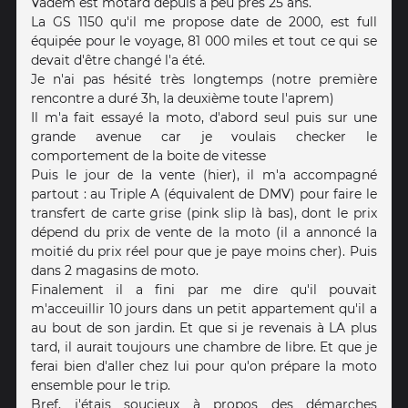
Vadem est motard depuis à peu près 25 ans.
La GS 1150 qu'il me propose date de 2000, est full
équipée pour le voyage, 81 000 miles et tout ce qui se
devait d'être changé l'a été.
Je n'ai pas hésité très longtemps (notre première
rencontre a duré 3h, la deuxième toute l'aprem)
Il m'a fait essayé la moto, d'abord seul puis sur une
grande avenue car je voulais checker le
comportement de la boite de vitesse
Puis le jour de la vente (hier), il m'a accompagné
partout : au Triple A (équivalent de DMV) pour faire le
transfert de carte grise (pink slip là bas), dont le prix
dépend du prix de vente de la moto (il a annoncé la
moitié du prix réel pour que je paye moins cher). Puis
dans 2 magasins de moto.
Finalement il a fini par me dire qu'il pouvait
m'acceuillir 10 jours dans un petit appartement qu'il a
au bout de son jardin. Et que si je revenais à LA plus
tard, il aurait toujours une chambre de libre. Et que je
ferai bien d'aller chez lui pour qu'on prépare la moto
ensemble pour le trip.
Bref, j'étais soucieux à propos des démarches