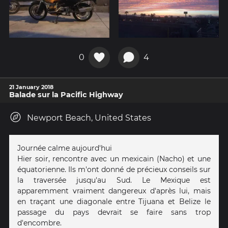
0
4
21 January 2018
Balade sur la Pacific Highway
Newport Beach, United States
Journée calme aujourd'hui
Hier soir, rencontre avec un mexicain (Nacho) et une
équatorienne. Ils m'ont donné de précieux conseils sur
la traversée jusqu'au Sud. Le Mexique est
apparemment vraiment dangereux d'après lui, mais
en traçant une diagonale entre Tijuana et Belize le
passage du pays devrait se faire sans trop
d'encombre.