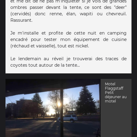
et me dit de ne pas m'inquiéter si je vois de grandes
ombres passer devant la tente, ce sont des "deer"
(cervidés) donc renne, élan, wapiti ou chevreuil.
Rassurant.
Je m'installe et profite de cette nuit en camping
encadré pour tester mon équipement de cuisine
(réchaud et vaisselle), tout est nickel.
Le lendemain au réveil je trouverai des traces de
coyotes tout autour de la tente...
Motel
Flaggstaff
Petit
déjeuner au
motel