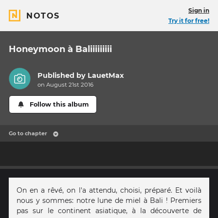
Sign in
NOTOS
Try it for free!
Honeymoon à Baliiiiiiiii
Published by
LauetMax
on August 21st 2016
Follow this album
Go to chapter
On en a rêvé, on l'a attendu, choisi, préparé. Et voilà
nous y sommes: notre lune de miel à Bali ! Premiers
pas sur le continent asiatique, à la découverte de