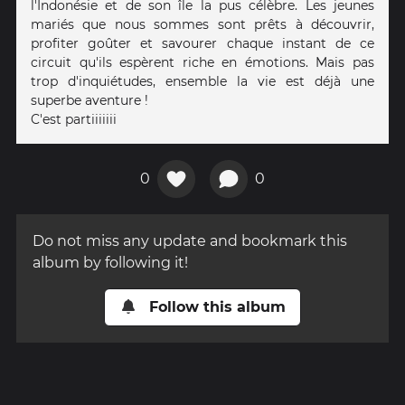
l'Indonésie et de son île la pus célèbre. Les jeunes
mariés que nous sommes sont prêts à découvrir,
profiter goûter et savourer chaque instant de ce
circuit qu'ils espèrent riche en émotions. Mais pas
trop d'inquiétudes, ensemble la vie est déjà une
superbe aventure !
C'est partiiiiiii
0
0
Do not miss any update and bookmark this
album by following it!
Follow this album