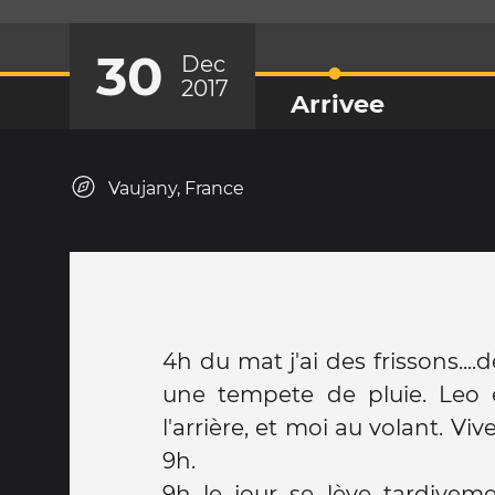
30
Dec
2017
Arrivee
Vaujany, France
4h du mat j'ai des frissons....
une tempete de pluie. Leo 
l'arrière, et moi au volant. Viv
9h.
9h le jour se lève tardiveme