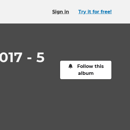
Sign in
Try it for free!
017 - 5
Follow this
album