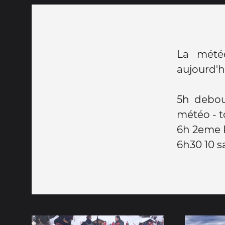
La mété
aujourd'h
5h debout
météo - t
6h 2eme 
6h30 10 s