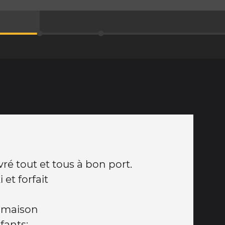
ivré tout et tous à bon port.
 et forfait
e maison
fants: