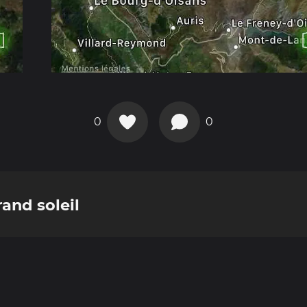
0
0
rand soleil