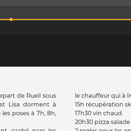
depart de Rueil sous
le chauffeur qui à l
et Lisa dorment à
15h récupération ski
e les poses à 7h, 8h,
17h30 vin chaud
20h30 pizza salad
nt, caché pars les
2 regles pour les en