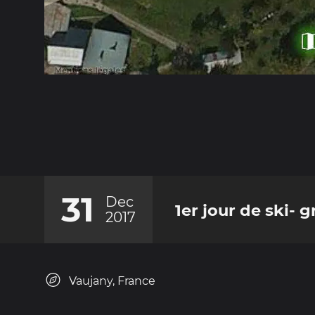
31
Dec
1er jour de ski- g
2017
Vaujany, France