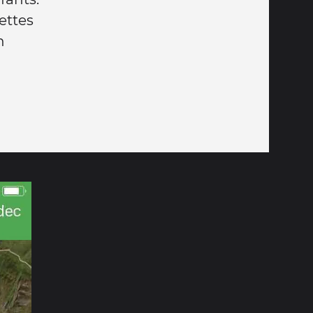
lettes
n