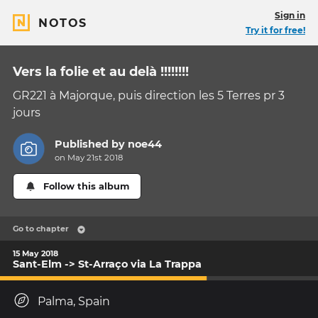
Sign in
NOTOS
Try it for free!
Vers la folie et au delà !!!!!!!!
GR221 à Majorque, puis direction les 5 Terres pr 3
jours
Published by
noe44
on May 21st 2018
Follow this album
Go to chapter
15 May 2018
Sant-Elm -> St-Arraço via La Trappa
Palma, Spain