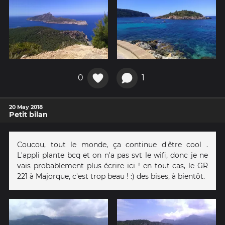
0
1
20 May 2018
Petit bilan
Coucou, tout le monde, ça continue d'être cool .
L'appli plante bcq et on n'a pas svt le wifi, donc je ne
vais probablement plus écrire ici ! en tout cas, le GR
221 à Majorque, c'est trop beau ! :) des bises, à bientôt.