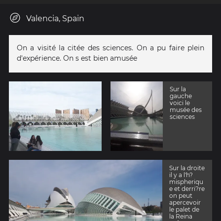
Valencia, Spain
On a visité la citée des sciences. On a pu faire plein
d'expérience. On s est bien amusée
Sur la
gauche
voici le
musée des
sciences
Sur la droite
il y a l'h?
mispheriqu
e et derri?re
on peut
apercevoir
le palet de
la Reina