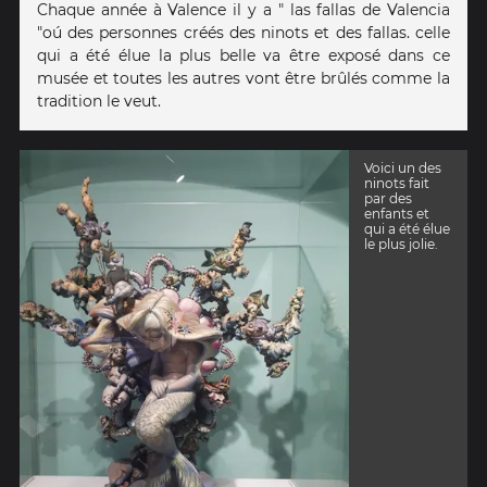
Chaque année à Valence il y a " las fallas de Valencia
"oú des personnes créés des ninots et des fallas. celle
qui a été élue la plus belle va être exposé dans ce
musée et toutes les autres vont être brûlés comme la
tradition le veut.
Voici un des
ninots fait
par des
enfants et
qui a été élue
le plus jolie.