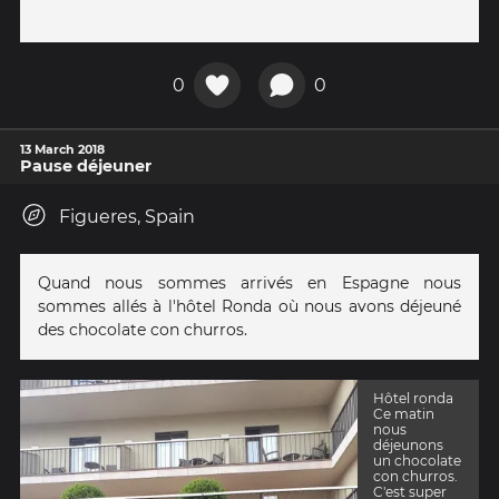
0
0
13 March 2018
Pause déjeuner
Figueres, Spain
Quand nous sommes arrivés en Espagne nous
sommes allés à l'hôtel Ronda où nous avons déjeuné
des chocolate con churros.
Hôtel ronda
Ce matin
nous
déjeunons
un chocolate
con churros.
C'est super