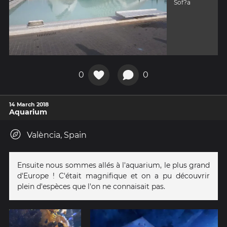
Sof?a
0
0
14 March 2018
Aquarium
València, Spain
Ensuite nous sommes allés à l'aquarium, le plus grand
d'Europe ! C'était magnifique et on a pu découvrir
plein d'espèces que l'on ne connaisait pas.