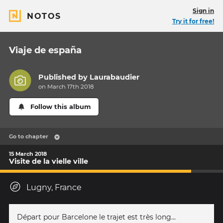
Sign in
NOTOS
Try it for free!
Viaje de españa
Published by
Laurabaudier
on March 17th 2018
Follow this album
Go to chapter
15 March 2018
Visite de la vielle ville
Lugny, France
Départ pour Barcelone le trajet est très long...