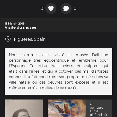
0
0
13 March 2018
Visite du musée
Figueres, Spain
Nous sommes allez visité le musée Dali un
personnage très égocentrique et emblème pour
l'Espagne. Ce artiste était peintre et sculpteur qui
était dans l'irréel et qui a côtoyer pas mal d'artistes
connus. Il a fait construire son propre musée dans sa
ville natale où ces oeuvres sont exposés et il est
même enterré au milieu de ce musée.
Un
peinture
sur le
plafond où