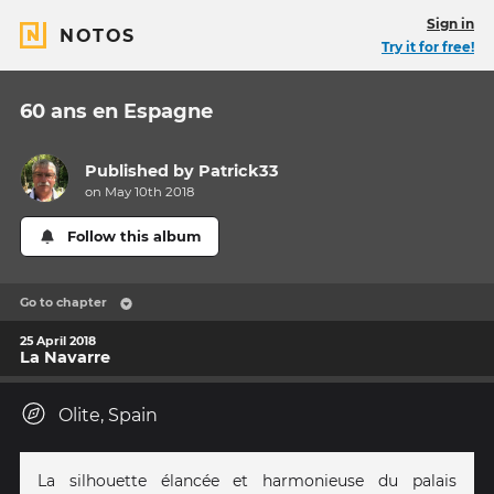
Sign in
NOTOS
Try it for free!
60 ans en Espagne
Published by
Patrick33
on May 10th 2018
Follow this album
Go to chapter
25 April 2018
La Navarre
Olite, Spain
La silhouette élancée et harmonieuse du palais