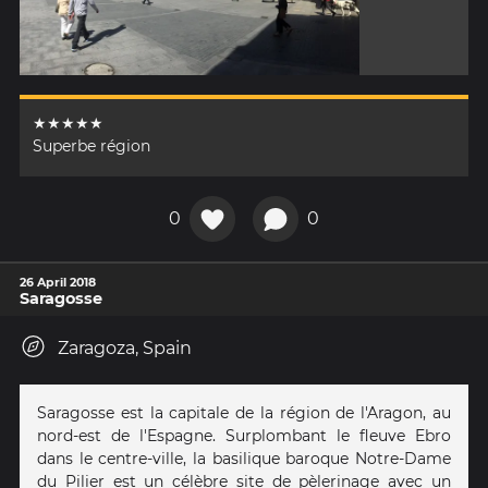
★★★★★
Superbe région
0
0
26 April 2018
Saragosse
Zaragoza, Spain
Saragosse est la capitale de la région de l'Aragon, au
nord-est de l'Espagne. Surplombant le fleuve Ebro
dans le centre-ville, la basilique baroque Notre-Dame
du Pilier est un célèbre site de pèlerinage avec un