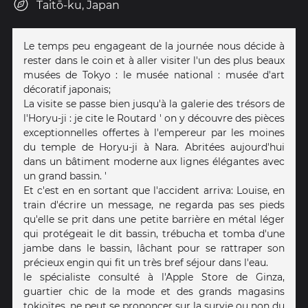
Taitō-ku, Japan
Le temps peu engageant de la journée nous décide à
rester dans le coin et à aller visiter l'un des plus beaux
musées de Tokyo : le musée national : musée d'art
décoratif japonais;
La visite se passe bien jusqu'à la galerie des trésors de
l'Horyu-ji : je cite le Routard ' on y découvre des pièces
exceptionnelles offertes à l'empereur par les moines
du temple de Horyu-ji à Nara. Abritées aujourd'hui
dans un bâtiment moderne aux lignes élégantes avec
un grand bassin. '
Et c'est en en sortant que l'accident arriva: Louise, en
train d'écrire un message, ne regarda pas ses pieds
qu'elle se prit dans une petite barrière en métal léger
qui protégeait le dit bassin, trébucha et tomba d'une
jambe dans le bassin, lâchant pour se rattraper son
précieux engin qui fit un très bref séjour dans l'eau.
le spécialiste consulté à l'Apple Store de Ginza,
guartier chic de la mode et des grands magasins
tokioïtes, ne peut se prononcer sur la survie ou non du