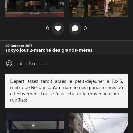
0
0
24 October 2017
Tokyo jour 2-marché des grands-mères
Taitō-ku, Japan
Départ assez tardif après le petit-déjeuner à 10:45,
métro de Nezu jusqu'au marché des grands-mères où
effectivement Louise à fait chuter la moyenne d'âge...
rue Jizo;