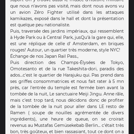
que nous n'avons pas visité, mais dont nous avons vu
un avion Zéro Fighter utilisé dans les attaques
kamikazes, exposé dans le hall et dont la présentation
est quelque peu nationaliste.
Puis, traversée des jardins impériaux, qui ressemblent
à Hyde Park ou à Central Park, jusQu'à la gare qui, elle,
est une réplique de celle d' Amsterdam, en briques
rouges! Autour, un quartier très moderne, style NYC!
Échange de nos Japan Rail Pass.,
Puis direction des Champs-Élysées de Tokyo,
Omotesanto et de la rue Takeshita-dori, paradis des
ados...c'est le quartier de Harajuku qui. Pas prend dans
ses griffes consommatrices et nous fait rater à 5 mn
près, car l'entrée du temple est fermée bien avant la
tombée de la nuit, Le sanctuaire Meiji Jingu. Anne râle,
mais c'est trop tard, nous décidons donc de profiter
de la tombée de la nuit pour aller dans LE resto de
Ramen ( soupe de nouilles agrémentée de divers
ingrédients), une heure de queue, on se croirait
revenus au Mustafas Gemüsekebab Berlin... c'était très
bon, très goûteux, et bien rassasiant, tout ce dont on a