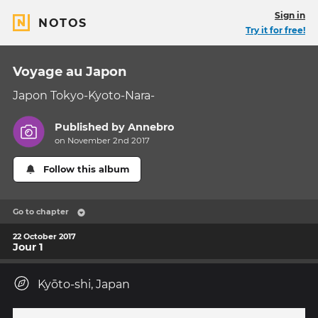
Sign in
NOTOS
Try it for free!
Voyage au Japon
Japon Tokyo-Kyoto-Nara-
Published by
Annebro
on November 2nd 2017
Follow this album
Go to chapter
22 October 2017
Jour 1
Kyōto-shi, Japan