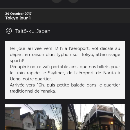
24 October 2017
Tokyo jour 1
Taitō-ku, Japan
1er jour arrivée vers 12 h à l'aéroport, vol décalé au
départ en raison d'un typhon sur Tokyo, atterrissage
sportif!
Récupéré notre wifi portable ainsi que nos billets pour
le train rapide, le Skyliner, de l'aéroport de Narita à
Ueno, notre quartier.
Arrivée vers 16h, puis petite balade dans le quartier
traditionnel de Yanaka.