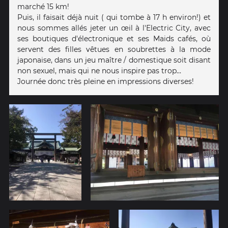
marché 15 km!
Puis, il faisait déjà nuit ( qui tombe à 17 h environ!) et
nous sommes allés jeter un œil à l'Electric City, avec
ses boutiques d'électronique et ses Maids cafés, où
servent des filles vêtues en soubrettes à la mode
japonaise, dans un jeu maître / domestique soit disant
non sexuel, mais qui ne nous inspire pas trop...
Journée donc très pleine en impressions diverses!