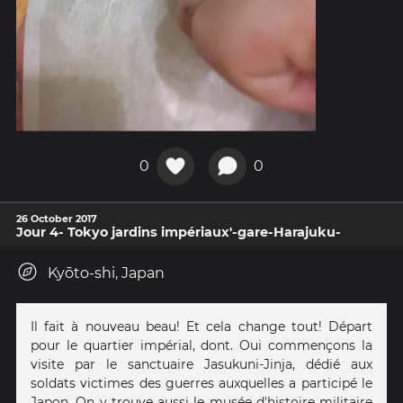
0
0
26 October 2017
Jour 4- Tokyo jardins impériaux'-gare-Harajuku-
Kyōto-shi, Japan
Il fait à nouveau beau! Et cela change tout! Départ
pour le quartier impérial, dont. Oui commençons la
visite par le sanctuaire Jasukuni-Jinja, dédié aux
soldats victimes des guerres auxquelles a participé le
Japon. On y trouve aussi le musée d'histoire militaire