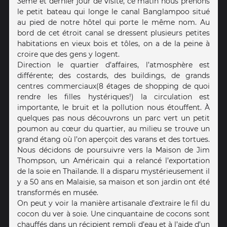
3ème et dernier jour de visite, ce matin nous prenons
le petit bateau qui longe le canal Banglampoo situé
au pied de notre hôtel qui porte le même nom. Au
bord de cet étroit canal se dressent plusieurs petites
habitations en vieux bois et tôles, on a de la peine à
croire que des gens y logent.
Direction le quartier d’affaires, l’atmosphère est
différente; des costards, des buildings, de grands
centres commerciaux(8 étages de shopping de quoi
rendre les filles hystériques!) la circulation est
importante, le bruit et la pollution nous étouffent. À
quelques pas nous découvrons un parc vert un petit
poumon au cœur du quartier, au milieu se trouve un
grand étang où l’on aperçoit des varans et des tortues.
Nous décidons de poursuivre vers la Maison de Jim
Thompson, un Américain qui a relancé l’exportation
de la soie en Thaïlande. Il a disparu mystérieusement il
y a 50 ans en Malaisie, sa maison et son jardin ont été
transformés en musée.
On peut y voir la manière artisanale d’extraire le fil du
cocon du ver à soie. Une cinquantaine de cocons sont
chauffés dans un récipient rempli d’eau et à l’aide d’un