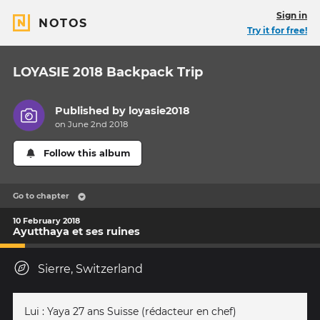
Sign in
NOTOS
Try it for free!
LOYASIE 2018 Backpack Trip
Published by
loyasie2018
on June 2nd 2018
Follow this album
Go to chapter
10 February 2018
Ayutthaya et ses ruines
Sierre, Switzerland
Lui : Yaya 27 ans Suisse (rédacteur en chef)