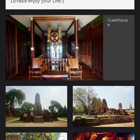
LoYasie enjoy your Life;-)
Guesthous
e