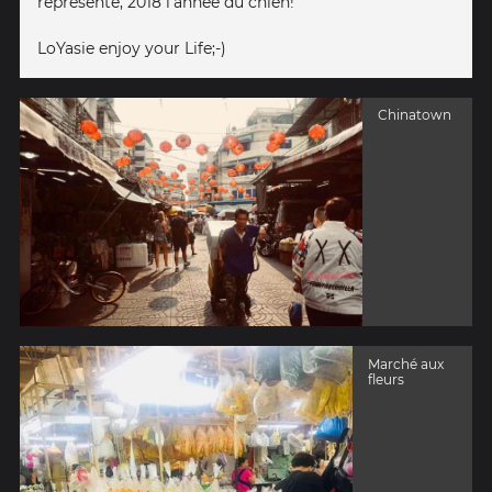
représente, 2018 l’année du chien!
LoYasie enjoy your Life;-)
Chinatown
Marché aux
fleurs