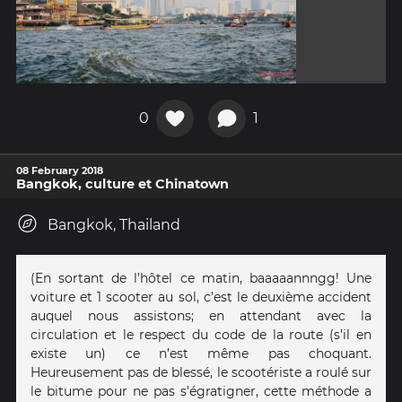
0
1
08 February 2018
Bangkok, culture et Chinatown
Bangkok, Thailand
(En sortant de l’hôtel ce matin, baaaaannngg! Une
voiture et 1 scooter au sol, c’est le deuxième accident
auquel nous assistons; en attendant avec la
circulation et le respect du code de la route (s’il en
existe un) ce n’est même pas choquant.
Heureusement pas de blessé, le scootériste a roulé sur
le bitume pour ne pas s’égratigner, cette méthode a