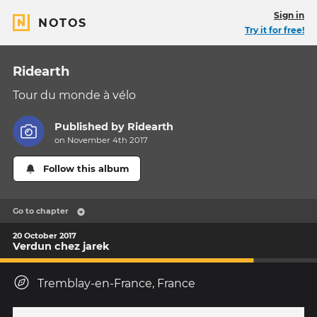
Sign in
NOTOS
Try it for free!
Ridearth
Tour du monde à vélo
Published by
Ridearth
on November 4th 2017
Follow this album
Go to chapter
20 October 2017
Verdun chez jarek
Tremblay-en-France, France