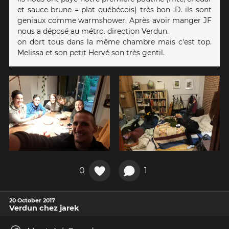
et sauce brune = plat québécois) très bon :D. ils sont
geniaux comme warmshower. Après avoir manger JF
nous a déposé au métro. direction Verdun.
on dort tous dans la même chambre mais c'est top.
Melissa et son petit Hervé son très gentil.
0
1
20 October 2017
Verdun chez jarek