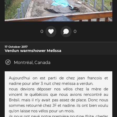
0
0
17 October 2017
Verdun warmshower Melissa
Montréal, Canada
Aujourd'hui on est parti de chez jean francois et
nadine pour aller 3 nuit chez melissa a verdun.
nous devions déposer nos vélos chez la mère de
vincent le québécois que nous avions rencontré au
Brésil. mais il n'y avait pas assez de place. Donc nous
sommes retourné chez JF et nadine. ils ont bien voulu
qu'on laisse nos vélos pour un mois.
ils nous ont payé notre première poutine (frite, chedar