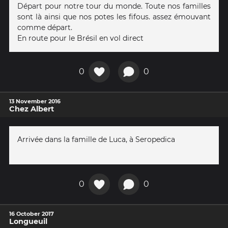
Départ pour notre tour du monde. Toute nos familles
sont là ainsi que nos potes les fifous. assez émouvant
comme départ.
En route pour le Brésil en vol direct
0
0
13 November 2016
Chez Albert
Arrivée dans la famille de Luca, à Seropedica
0
0
16 October 2017
Longueuil