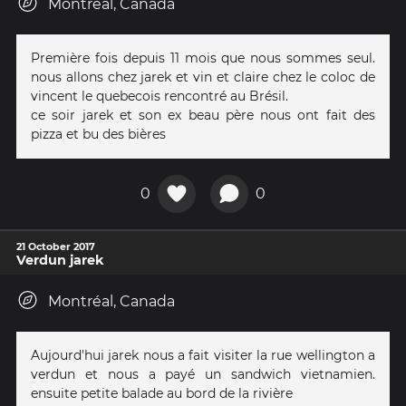
Montréal, Canada
Première fois depuis 11 mois que nous sommes seul.
nous allons chez jarek et vin et claire chez le coloc de
vincent le quebecois rencontré au Brésil.
ce soir jarek et son ex beau père nous ont fait des
pizza et bu des bières
0
0
21 October 2017
Verdun jarek
Montréal, Canada
Aujourd'hui jarek nous a fait visiter la rue wellington a
verdun et nous a payé un sandwich vietnamien.
ensuite petite balade au bord de la rivière