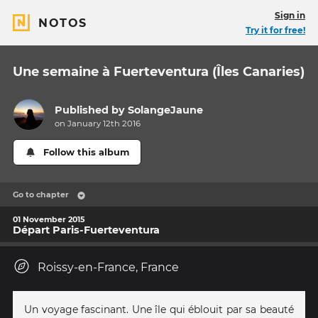
Sign in
NOTOS
Try it for free!
Une semaine à Fuerteventura (Îles Canaries)
Published by
SolangeJaune
on January 12th 2016
Follow this album
Go to chapter
01 November 2015
Départ Paris-Fuerteventura
Roissy-en-France, France
Un voyage fascinant. Une île qui éblouit par sa beauté