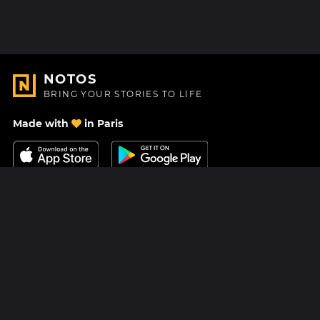
NOTOS
BRING YOUR STORIES TO LIFE
Made with
in Paris
Contact Us
Help center
About Us
Blog
Roadmap
Pricing
Mastodon
Notos Gift Card
Facebook
Privacy
Instagram