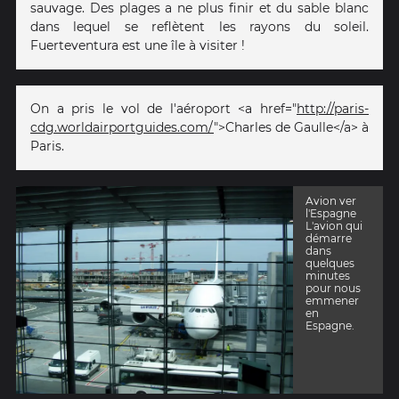
sauvage. Des plages a ne plus finir et du sable blanc
dans lequel se reflètent les rayons du soleil.
Fuerteventura est une île à visiter !
On a pris le vol de l'aéroport <a href="
http://paris-
cdg.worldairportguides.com/
">Charles de Gaulle</a> à
Paris.
Avion ver
l'Espagne
L'avion qui
démarre
dans
quelques
minutes
pour nous
emmener
en
Espagne.