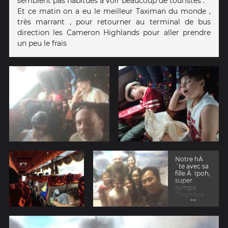
semblent pas habitués à voir beaucoup de touristes .
Et ce matin on a eu le meilleur Taximan du monde ,
très marrant , pour retourner au terminal de bus
direction les Cameron Highlands pour aller prendre
un peu le frais
Notre hÃ
´te avec sa
fille Ã Ipoh,
super
sympa.
Chambre
...
Ã cÃ´tÃ©
de sa
boutique
de