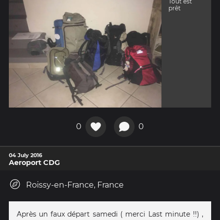
Tout est
prêt
0
0
04 July 2016
Aeroport CDG
Roissy-en-France, France
Après un faux départ samedi ( merci Last minute !!) ,