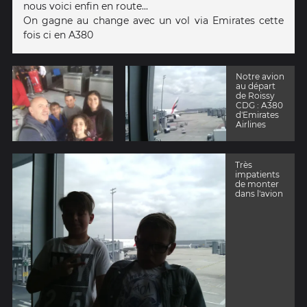
nous voici enfin en route...
On gagne au change avec un vol via Emirates cette
fois ci en A380
Notre avion
au départ
de Roissy
CDG : A380
d'Emirates
Airlines
Très
impatients
de monter
dans l'avion