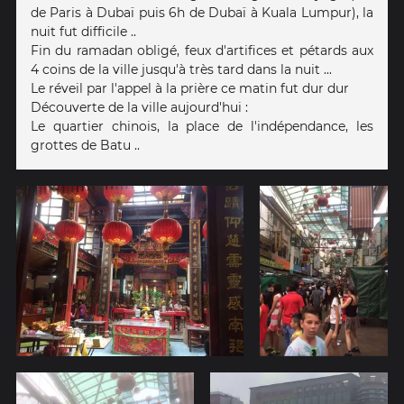
de Paris à Dubaï puis 6h de Dubaï à Kuala Lumpur), la
nuit fut difficile ..
Fin du ramadan obligé, feux d'artifices et pétards aux
4 coins de la ville jusqu'à très tard dans la nuit ...
Le réveil par l'appel à la prière ce matin fut dur dur
Découverte de la ville aujourd'hui :
Le quartier chinois, la place de l'indépendance, les
grottes de Batu ..