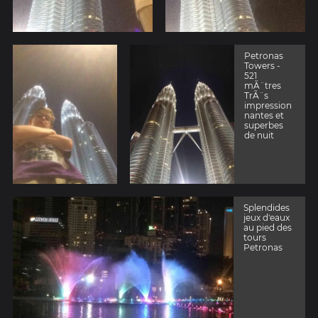
Petronas
Towers -
521
mÃ¨tres
TrÃ¨s
impression
nantes et
superbes
de nuit
Splendides
jeux d'eaux
au pied des
tours
Petronas