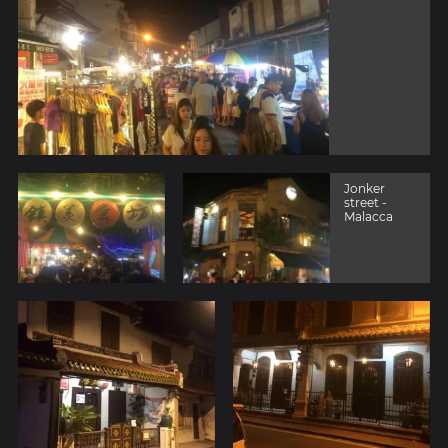
Jonker
street -
Malacca