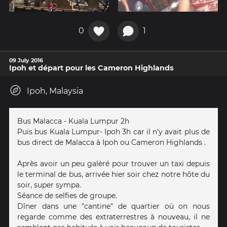
0
1
09 July 2016
Ipoh et départ pour les Cameron Highlands
Ipoh, Malaysia
Bus Malacca - Kuala Lumpur 2h
Puis bus Kuala Lumpur- Ipoh 3h car il n'y avait plus de
bus direct de Malacca à Ipoh ou Cameron Highlands .
Après avoir un peu galèré pour trouver un taxi depuis
le terminal de bus, arrivée hier soir chez notre hôte du
soir, super sympa.
Séance de selfies de groupe.
Dîner dans une "cantine" de quartier où on nous
regarde comme des extraterrestres à nouveau, il ne