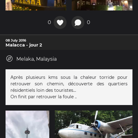
0
0
08 July 2016
Malacca - jour 2
Melaka, Malaysia
Après plusieurs kms sous la chaleur torride pour
retrouver son chemin, découverte des quartiers
résidentiels loin des touristes...
On finit par retrouver la foule ..