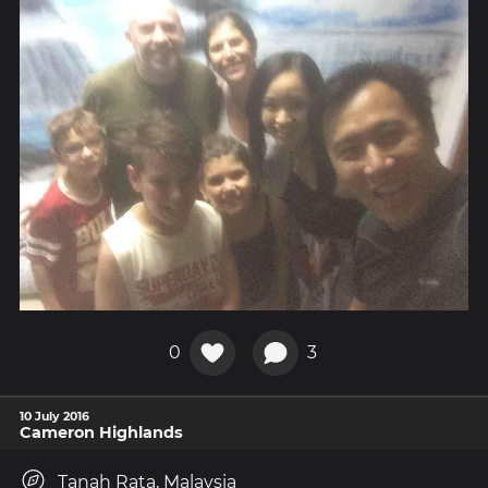
trophÃ©es
sportifs et
tee shirts
personnalis
Ã©s
0
3
10 July 2016
Cameron Highlands
Tanah Rata, Malaysia