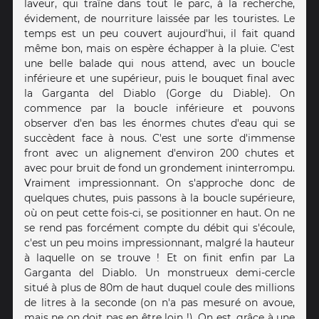
laveur, qui traîne dans tout le parc, à la recherche,
évidement, de nourriture laissée par les touristes. Le
temps est un peu couvert aujourd'hui, il fait quand
même bon, mais on espère échapper à la pluie. C'est
une belle balade qui nous attend, avec un boucle
inférieure et une supérieur, puis le bouquet final avec
la Garganta del Diablo (Gorge du Diable). On
commence par la boucle inférieure et pouvons
observer d'en bas les énormes chutes d'eau qui se
succèdent face à nous. C'est une sorte d'immense
front avec un alignement d'environ 200 chutes et
avec pour bruit de fond un grondement ininterrompu.
Vraiment impressionnant. On s'approche donc de
quelques chutes, puis passons à la boucle supérieure,
où on peut cette fois-ci, se positionner en haut. On ne
se rend pas forcément compte du débit qui s'écoule,
c'est un peu moins impressionnant, malgré la hauteur
à laquelle on se trouve ! Et on finit enfin par La
Garganta del Diablo. Un monstrueux demi-cercle
situé à plus de 80m de haut duquel coule des millions
de litres à la seconde (on n'a pas mesuré on avoue,
mais ne on doit pas en être loin !). On est, grâce à une