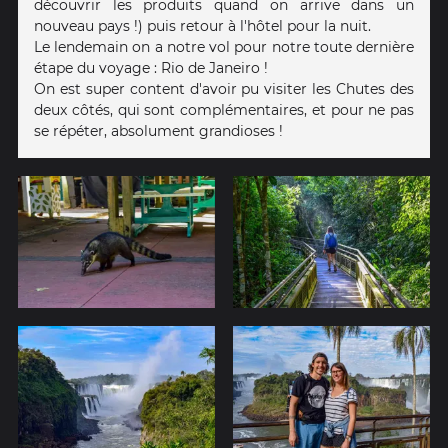
découvrir les produits quand on arrive dans un
nouveau pays !) puis retour à l'hôtel pour la nuit.
Le lendemain on a notre vol pour notre toute dernière
étape du voyage : Rio de Janeiro !
On est super content d'avoir pu visiter les Chutes des
deux côtés, qui sont complémentaires, et pour ne pas
se répéter, absolument grandioses !