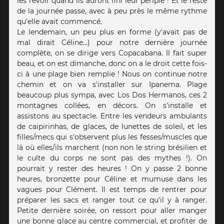
les revoir quand ils auront fini leur périple ! Et le reste
de la journée passe, avec à peu près le même rythme
qu'elle avait commencé.
Le lendemain, un peu plus en forme (y'avait pas de
mal dirait Céline...) pour notre dernière journée
complète, on se dirige vers Copacabana. Il fait super
beau, et on est dimanche, donc on a le droit cette fois-
ci à une plage bien remplie ! Nous on continue notre
chemin et on va s'installer sur Ipanema. Plage
beaucoup plus sympa, avec Los Dos Hermanos, ces 2
montagnes collées, en décors. On s'installe et
assistons au spectacle. Entre les vendeurs ambulants
de caipirinhas, de glaces, de lunettes de soleil, et les
filles/mecs qui s'observent plus les fesses/muscles que
là où elles/ils marchent (non non le string brésilien et
le culte du corps ne sont pas des mythes !). On
pourrait y rester des heures ! On y passe 2 bonne
heures, bronzette pour Céline et mumuse dans les
vagues pour Clément. Il est temps de rentrer pour
préparer les sacs et ranger tout ce qu'il y à ranger.
Petite dernière soirée, on ressort pour aller manger
une bonne glace au centre commercial, et profiter de