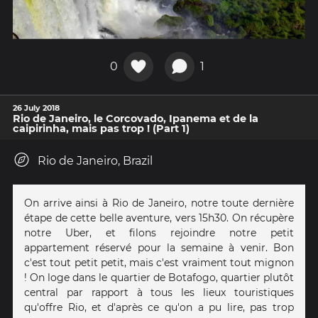
0
1
26 July 2018
Rio de Janeiro, le Corcovado, Ipanema et de la
caipirinha, mais pas trop ! (Part 1)
Rio de Janeiro, Brazil
On arrive ainsi à Rio de Janeiro, notre toute dernière
étape de cette belle aventure, vers 15h30. On récupère
notre Uber, et filons rejoindre notre petit
appartement réservé pour la semaine à venir. Bon
c'est tout petit petit, mais c'est vraiment tout mignon
! On loge dans le quartier de Botafogo, quartier plutôt
central par rapport à tous les lieux touristiques
qu'offre Rio, et d'après ce qu'on a pu lire, pas trop