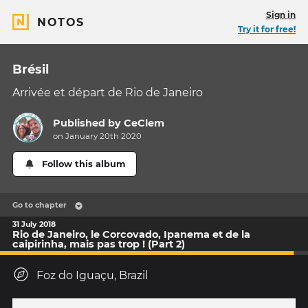
Sign in
NOTOS
Try it for free!
Brésil
Arrivée et départ de Rio de Janeiro
Published by
CeClem
on January 20th 2020
Follow this album
Go to chapter
31 July 2018
Rio de Janeiro, le Corcovado, Ipanema et de la
caipirinha, mais pas trop ! (Part 2)
Foz do Iguaçu, Brazil