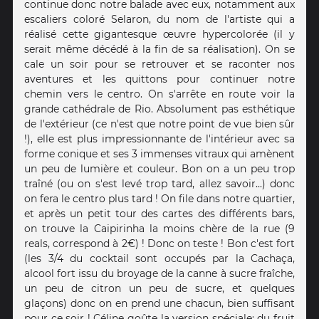
continue donc notre balade avec eux, notamment aux
escaliers coloré Selaron, du nom de l'artiste qui a
réalisé cette gigantesque œuvre hypercolorée (il y
serait même décédé à la fin de sa réalisation). On se
cale un soir pour se retrouver et se raconter nos
aventures et les quittons pour continuer notre
chemin vers le centro. On s'arrête en route voir la
grande cathédrale de Rio. Absolument pas esthétique
de l'extérieur (ce n'est que notre point de vue bien sûr
!), elle est plus impressionnante de l'intérieur avec sa
forme conique et ses 3 immenses vitraux qui amènent
un peu de lumière et couleur. Bon on a un peu trop
traîné (ou on s'est levé trop tard, allez savoir...) donc
on fera le centro plus tard ! On file dans notre quartier,
et après un petit tour des cartes des différents bars,
on trouve la Caipirinha la moins chère de la rue (9
reals, correspond à 2€) ! Donc on teste ! Bon c'est fort
(les 3/4 du cocktail sont occupés par la Cachaça,
alcool fort issu du broyage de la canne à sucre fraîche,
un peu de citron un peu de sucre, et quelques
glaçons) donc on en prend une chacun, bien suffisant
pour ce soir ! Céline goûte la version spéciale: du fruit