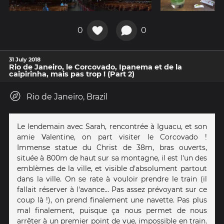
0
0
31 July 2018
Rio de Janeiro, le Corcovado, Ipanema et de la
caipirinha, mais pas trop ! (Part 2)
Rio de Janeiro, Brazil
Le lendemain avec Sarah, rencontrée à Iguacu, et son
amie Valentine, on part visiter le Corcovado !
Immense statue du Christ de 38m, bras ouverts,
située à 800m de haut sur sa montagne, il est l'un des
emblèmes de la ville, et visible d'absolument partout
dans la ville. On se rate à vouloir prendre le train (il
fallait réserver à l'avance... Pas assez prévoyant sur ce
coup là !), on prend finalement une navette. Pas plus
mal finalement, puisque ça nous permet de nous
arrêter à un premier point de vue, impossible en train.