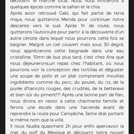
découvrir le marché local. Nous nous limiterons à
quelques épices comme le safran et le chia.
Après avoir retrouvé Gabi, qui fait partie de terra
maya, nous quitterons Merida pour continuer notre
descente vers le sud. Après 1h de route, nous
quitterons l'autoroute pour partir à la découverte d'un
autre cénote dans lequel nous pourrons cette fois se
baigner. Malgré un ciel couvert mais sous 30 degré,
nous apprécierons cette baignade dans une eau
cristalline. 10mn de bus plus tard, c'est chez Ana que
nous déjeunerons,un repas chez l'habitant, où nous
pourrons voir la conception des tortillas et déguster
une soupe de pollo et un plat comprenant moultes
ingrédients comme du porc, du poulet, du riz, de la
purée d'haricots rouges, des crudités, de la betterave
et bien sûr du piment!!!! Après une bonne part de flan,
nous dirons en revoir à cette charmante famille et
ferons une escale dans une hacienda avant de
reprendre la route pour Campêche, 3eme état portant
le même nom que la ville.
Il nous faudra quasiment 2h pour enfin apercevoir la
mer du golf du Mexique et découvrir notre nouvel