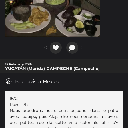
0
0
15 February 2016
YUCATÁN (Merida)-CAMPECHE (Campeche)
Buenavista, Mexico
15/02
Réveil 7h
Nous prendrons notre petit déjeuner dans le patio
avec l'équipe, puis Alejandro nous conduira à travers
des petites rue de cette ville coloniale afin d'y