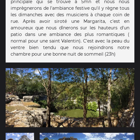
principale qui se trouve à 5mn et nous nous
imprègnerons de l'ambiance festive qu'il y règne tous
les dimanches avec des musiciens à chaque coin de
rue. Après avoir siroté une Margarita, c'est en
amoureux que nous dînerons sur les hauteurs d'un
patio dans une ambiance des plus romantiques (
normal pour une saint Valentin). C'est avec la peau du
ventre bien tendu que nous rejoindrons notre
chambre pour une bonne nuit de sommeil (23h)