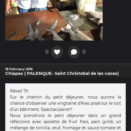
0
0
18 February 2016
Chiapas ( PALENQUE- Saint Christobal de las casas)
Réveil 7h
Sur le chemin du petit déjeuner, nous aurons la
chance d'observer une vingtaine d'Aras posé sur le toit
d'un bâtiment. Spectaculaire!!!
Nous prendrons le petit déjeuner dans un grand
réfectoire avec assiette de fruit frais, pain grillé, un
mélange de tortilla, œuf, fromage et sauce tomate et