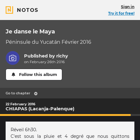
Sign in
NOTOS
Try it for free!
Je danse le Maya
Péninsule du Yucatán Février 2016
Published by
richy
on February 26th 2016
Follow this album
Go to chapter
22 February 2016
CHIAPAS (Lacanja-Palenque)
Réveil 6h30.
C'est sous la pluie et 4 degré que nous quittons