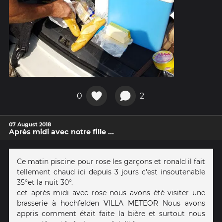
0
2
07 August 2018
Après midi avec notre fille ...
Ce matin piscine pour rose les garçons et ronald il fait
tellement chaud ici depuis 3 jours c'est insoutenable
35°et la nuit 30°.
cet après midi avec rose nous avons été visiter une
brasserie à hochfelden VILLA METEOR Nous avons
appris comment était faite la bière et surtout nous