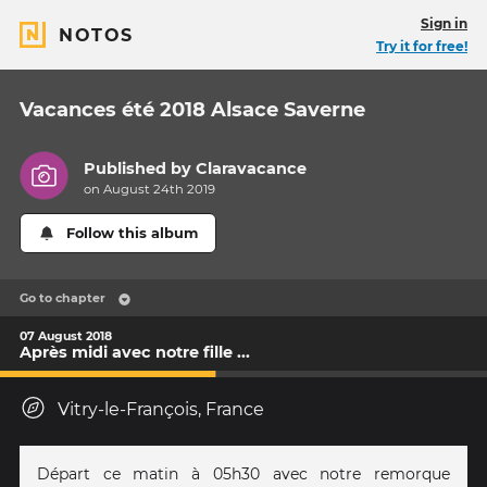
Sign in
NOTOS
Try it for free!
Vacances été 2018 Alsace Saverne
Published by
Claravacance
on August 24th 2019
Follow this album
Go to chapter
07 August 2018
Après midi avec notre fille ...
Vitry-le-François, France
Départ ce matin à 05h30 avec notre remorque