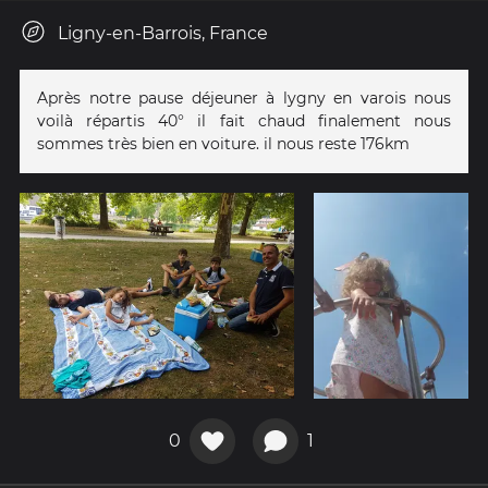
Ligny-en-Barrois, France
Après notre pause déjeuner à lygny en varois nous
voilà répartis 40° il fait chaud finalement nous
sommes très bien en voiture. il nous reste 176km
0
1