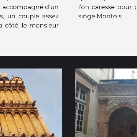
ut accompagné d'un
onheur comme notre
as, un couple assez
singe Montois
'a côté, le monsieur