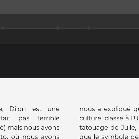
e, Dijon est une
maire du partimoine
té) mais nous avons
 également expliqué
ito, où nous avons
st une chouette que