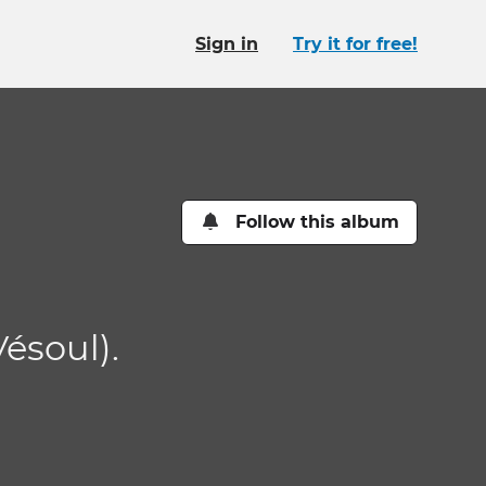
Sign in
Try it for free!
Follow this album
Vésoul).