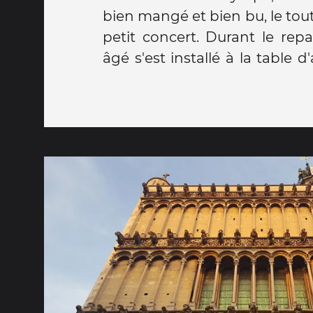
bien mangé et bien bu, le to
l'on caresse pour porter b
petit concert. Durant le rep
âgé s'est installé à la table d