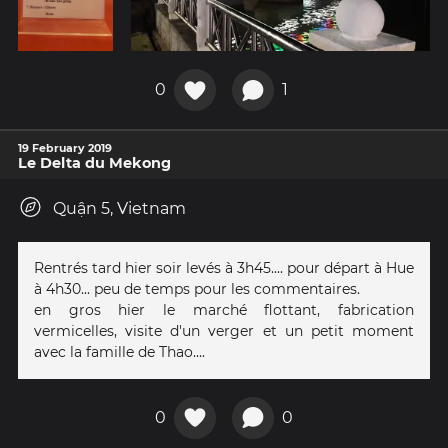
0
1
19 February 2019
Le Delta du Mekong
Quận 5, Vietnam
Rentrés tard hier soir levés à 3h45.... pour départ à Hue
à 4h30... peu de temps pour les commentaires.
en gros hier le marché flottant, fabrication
vermicelles, visite d'un verger et un petit moment
avec la famille de Thao....
0
0