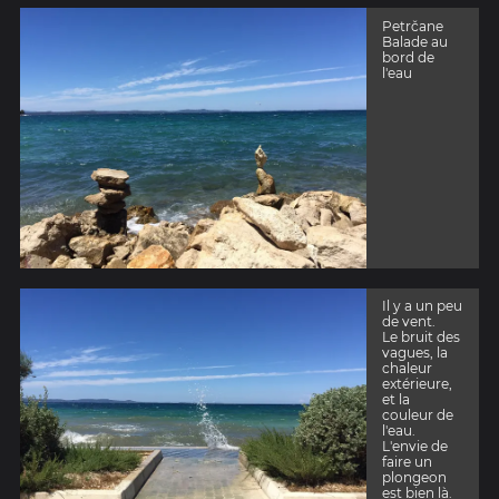
Petrčane
Balade au
bord de
l'eau
Il y a un peu
de vent.
Le bruit des
vagues, la
chaleur
extérieure,
et la
couleur de
l'eau.
L'envie de
faire un
plongeon
est bien là.