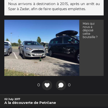
Nous arrivons à destination à 20:15, après un arrêt au
Spar à Zadar, afin de faire quelques emplettes.
Mais qui
nous a
déposé
cette
bouteille ?
0
0
02 July 2017
A la découverte de Petrčane