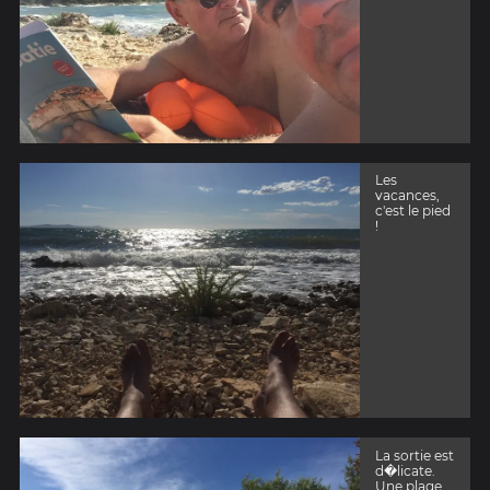
Les
vacances,
c'est le pied
!
La sortie est
d�licate.
Une plage