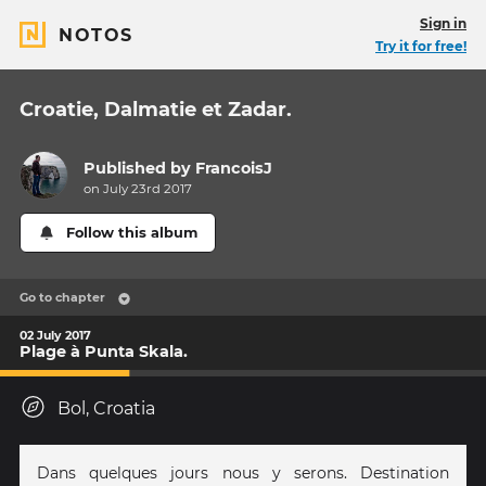
Sign in
NOTOS
Try it for free!
Croatie, Dalmatie et Zadar.
Published by
FrancoisJ
on July 23rd 2017
Follow this album
Go to chapter
02 July 2017
Plage à Punta Skala.
Bol, Croatia
Dans quelques jours nous y serons. Destination