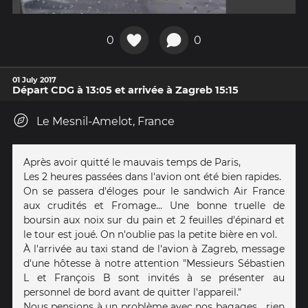
0
0
01 July 2017
Départ CDG à 13:05 et arrivée à Zagreb 15:15
Le Mesnil-Amelot, France
Après avoir quitté le mauvais temps de Paris,
Les 2 heures passées dans l'avion ont été bien rapides.
On se passera d'éloges pour le sandwich Air France
aux crudités et Fromage... Une bonne truelle de
boursin aux noix sur du pain et 2 feuilles d'épinard et
le tour est joué. On n'oublie pas la petite bière en vol.
À l'arrivée au taxi stand de l'avion à Zagreb, message
d'une hôtesse à notre attention "Messieurs Sébastien
L et François B sont invités à se présenter au
personnel de bord avant de quitter l'appareil."
Nous pensions à un problème avec nos bagages... rien