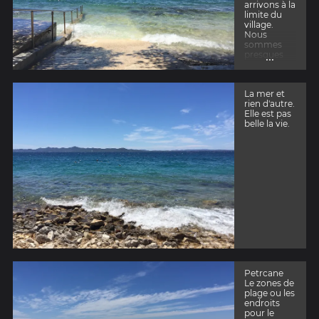
arrivons à la
limite du
village.
Nous
sommes
...
presques
sur la
commune
de Zadar.
La mer et
rien d'autre.
Elle est pas
belle la vie.
Petrcane
Le zones de
plage ou les
endroits
pour le