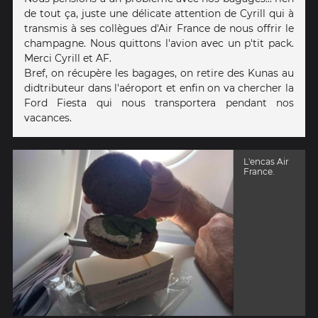
de tout ça, juste une délicate attention de Cyrill qui à
transmis à ses collègues d'Air France de nous offrir le
champagne. Nous quittons l'avion avec un p'tit pack.
Merci Cyrill et AF.
Bref, on récupère les bagages, on retire des Kunas au
didtributeur dans l'aéroport et enfin on va chercher la
Ford Fiesta qui nous transportera pendant nos
vacances.
L'encas Air
France.