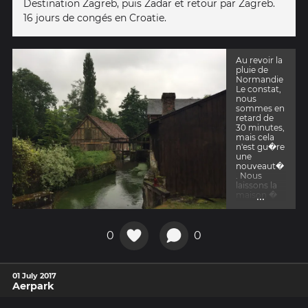
Destination Zagreb, puis Zadar et retour par Zagreb.
16 jours de congés en Croatie.
Au revoir la
pluie de
Normandie
Le constat,
nous
sommes en
retard de
30 minutes,
mais cela
n'est gu�re
une
nouveaut�
. Nous
laissons la
...
maison �
ma m�re
et nous
sommes
bien
0
0
contents,
car le
temps
annonc�
01 July 2017
en ce 1er
Aerpark
juillet est
plut�t