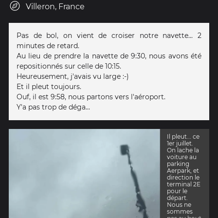
pluvieux.
Villeron, France
D�part
pour le
soleil.
Pas de bol, on vient de croiser notre navette... 2
minutes de retard.
Au lieu de prendre la navette de 9:30, nous avons été
repositionnés sur celle de 10:15.
Heureusement, j'avais vu large :-)
Et il pleut toujours.
Ouf, il est 9:58, nous partons vers l'aéroport.
Y'a pas trop de déga...
Il pleut... ce
1er juillet.
On lache la
voiture au
parking
Aerpark, et
direction le
terminal 2E
pour le
départ.
Nous ne
sommes