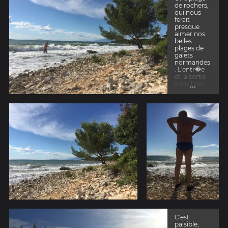
de rochers,
qui nous
ferait
presque
aimer nos
belles
plages de
galets
normandes
. L'entr�e
et la sortie
...
dans l'eau
sont
p�rilleuses.
Chaussures
de plage
obligatoires
.
C'est
paisible,