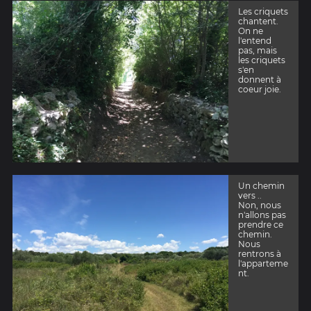
Les criquets
chantent.
On ne
l'entend
pas, mais
les criquets
s'en
donnent à
coeur joie.
Un chemin
vers ..
Non, nous
n'allons pas
prendre ce
chemin.
Nous
rentrons à
l'apparteme
nt.