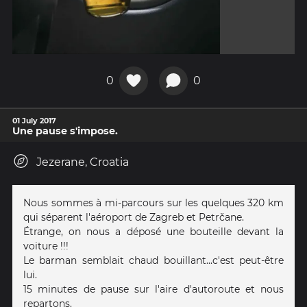
0
0
01 July 2017
Une pause s'impose.
Jezerane, Croatia
Nous sommes à mi-parcours sur les quelques 320 km
qui séparent l'aéroport de Zagreb et Petrčane.
Étrange, on nous a déposé une bouteille devant la
voiture !!!
Le barman semblait chaud bouillant...c'est peut-être
lui.
15 minutes de pause sur l'aire d'autoroute et nous
repartons.