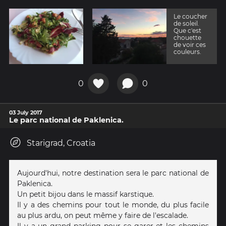
Le coucher
de soleil.
Que c'est
chouette
de voir ces
couleurs.
0
0
03 July 2017
Le parc national de Paklenica.
Starigrad, Croatia
Aujourd'hui, notre destination sera le parc national de
Paklenica.
Un petit bijou dans le massif karstique.
Il y a des chemins pour tout le monde, du plus facile
au plus ardu, on peut même y faire de l'escalade.