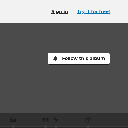
Sign in
Try it for free!
Follow this album
🖼️
🛤️
⛷️
🌎