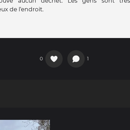
ouvé aucun déchet. Les gens sont très
ux de l’endroit.
0
1