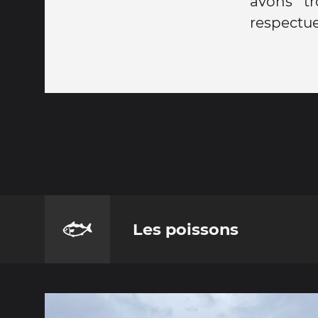
avons tr
respectue
🐟
Les poissons