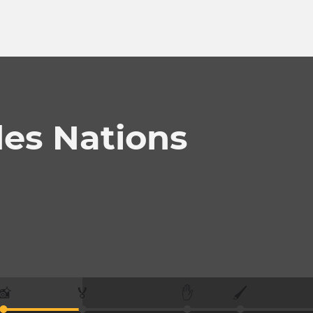
des Nations
📸
🏅
✋
🖌️