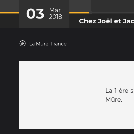
03
Mar
2018
Chez Joël et Ja
La Mure, France
La 1 ère 
Mûre.