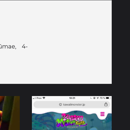
ūmae, 4-