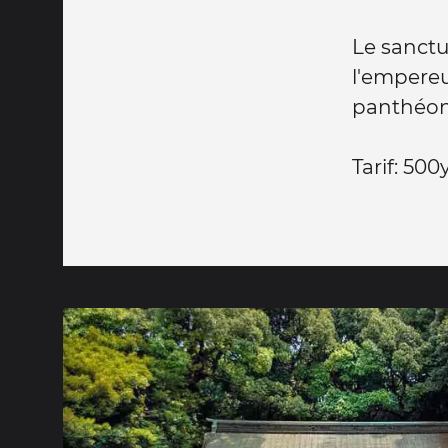
Le sanctu
l'empere
panthéon 
Tarif: 50