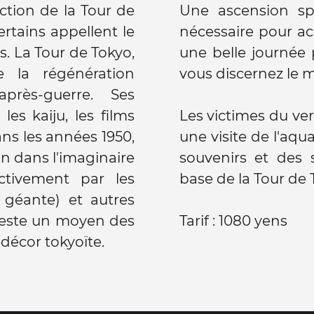
ction de la Tour de
Une ascension sp
rtains appellent le
nécessaire pour ac
. La Tour de Tokyo,
une belle journée p
 la régénération
vous discernez le m
près-guerre. Ses
les kaiju, les films
Les victimes du ve
ns les années 1950,
une visite de l'aq
n dans l'imaginaire
souvenirs et des 
ictivement par les
base de la Tour de 
 géante) et autres
reste un moyen des
Tarif : 1080 yens
 décor tokyoïte.