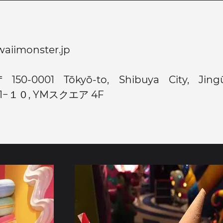
waiimonster.jp
〒150-0001 Tōkyō-to, Shibuya City, Jing
31−１０, YMスクエア 4F