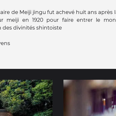
aire de Meiji jingu fut achevé huit ans après 
ur meiji en 1920 pour faire entrer le mo
des divinités shintoïste
0yens