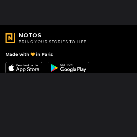
NOTOS
BRING YOUR STORIES TO LIFE
Made with
in Paris
Contact Us
Help center
About Us
Blog
Roadmap
Pricing
Mastodon
Notos Gift Card
Facebook
Privacy
Instagram