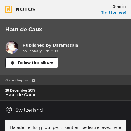
Sign in
NOTOS
Try it for free!
Haut de Caux
Published by
Daramssala
on January 15th 2018
Follow this album
Go to chapter
28 December 2017
Haut de Caux
Switzerland
Balade le long du petit sentier pédestre avec vue