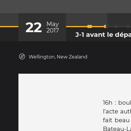
22
May
2017
J-1 avant le dép
Wellington, New Zealand
16h : bou
l'acte au
fait beau
Bateau-La