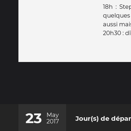
18h : Ste
quelques 
aussi mai
20h30 : dî
23
May
Jour(s) de dépar
2017