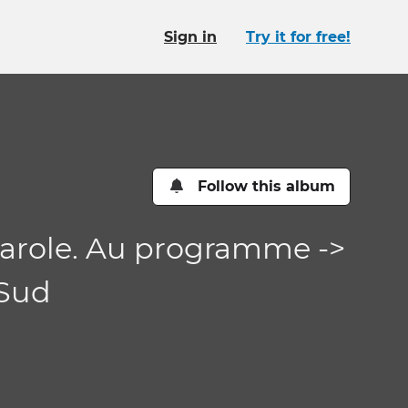
Sign in
Try it for free!
Follow this album
 Carole. Au programme ->
 Sud