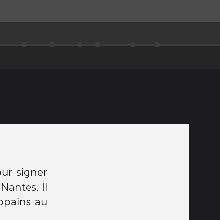
our signer
Nantes. Il
copains au