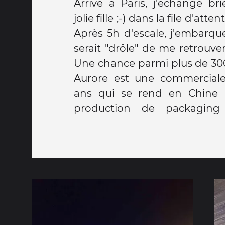
Arrivé à Paris, j'échange b
de 7 jeunes français qui fon
jolie fille ;-) dans la file d'a
parcours du combattant que
Après 5h d'escale, j'embarqu
est un chouïa longue mais je
serait "drôle" de me retrouver 
Une chance parmi plus de 300
Aurore est une commerciale
ans qui se rend en Chine p
production de packaging 