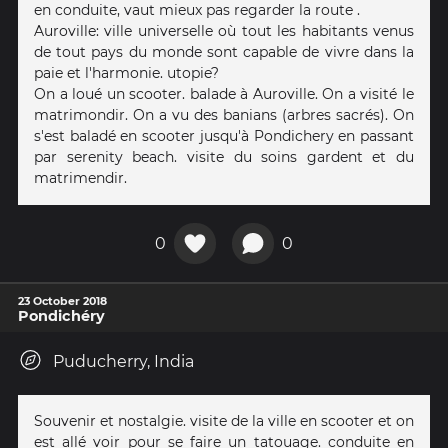
en conduite, vaut mieux pas regarder la route .
Auroville: ville universelle où tout les habitants venus
de tout pays du monde sont capable de vivre dans la
paie et l'harmonie. utopie?
On a loué un scooter. balade à Auroville. On a visité le
matrimondir. On a vu des banians (arbres sacrés). On
s'est baladé en scooter jusqu'à Pondichery en passant
par serenity beach. visite du soins gardent et du
matrimendir.
0
0
23 October 2018
Pondichéry
Puducherry, India
Souvenir et nostalgie. visite de la ville en scooter et on
est allé voir pour se faire un tatouage. conduite en