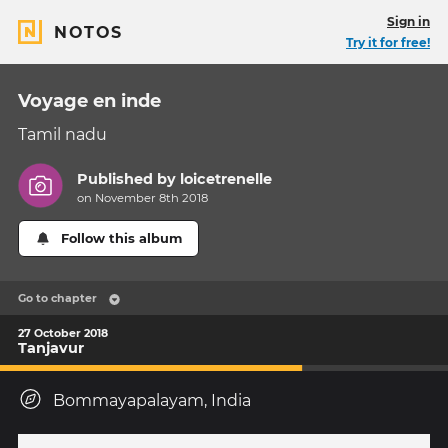
Sign in
NOTOS
Try it for free!
Voyage en inde
Tamil nadu
Published by
loicetrenelle
on November 8th 2018
Follow this album
Go to chapter
27 October 2018
Tanjavur
Bommayapalayam, India