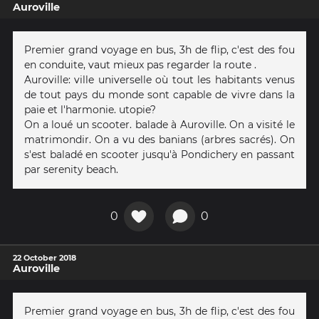
Auroville
Premier grand voyage en bus, 3h de flip, c'est des fou
en conduite, vaut mieux pas regarder la route .
Auroville: ville universelle où tout les habitants venus
de tout pays du monde sont capable de vivre dans la
paie et l'harmonie. utopie?
On a loué un scooter. balade à Auroville. On a visité le
matrimondir. On a vu des banians (arbres sacrés). On
s'est baladé en scooter jusqu'à Pondichery en passant
par serenity beach.
0
0
22 October 2018
Auroville
Premier grand voyage en bus, 3h de flip, c'est des fou