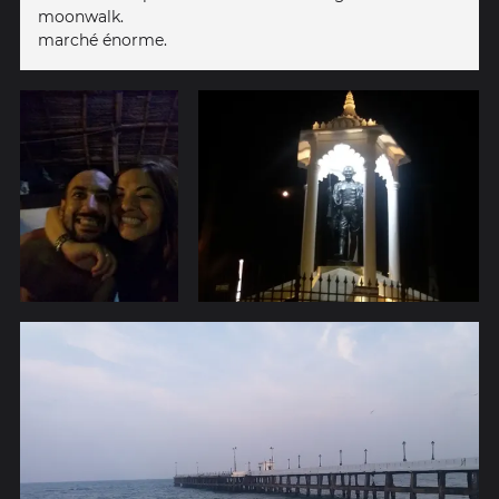
moonwalk.
marché énorme.