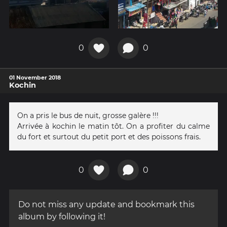
0
0
01 November 2018
Kochin
On a pris le bus de nuit, grosse galère !!!
Arrivée à kochin le matin tôt. On a profiter du calme
du fort et surtout du petit port et des poissons frais.
0
0
Do not miss any update and bookmark this
album by following it!