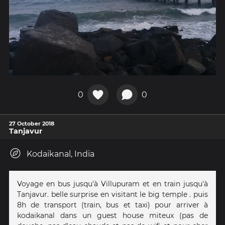
0
0
27 October 2018
Tanjavur
Kodaikanal, India
Voyage en bus jusqu'à Villupuram et en train jusqu'à
Tanjavur. belle surprise en visitant le big temple . puis
8h de transport (train, bus et taxi) pour arriver à
kodaikanal dans un guest house miteux (pas de