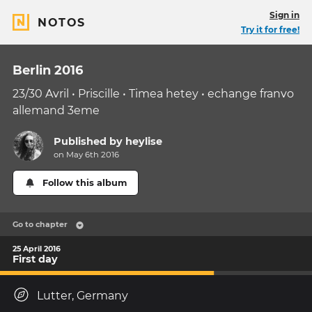
Sign in
NOTOS
Try it for free!
Berlin 2016
23/30 Avril • Priscille • Timea hetey • echange franvo
allemand 3eme
Published by
heylise
on May 6th 2016
Follow this album
Go to chapter
25 April 2016
First day
Lutter, Germany