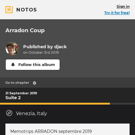
Sign in
NOTOS
Try it for free!
Arradon Coup
Published by
djack
on October 3rd 2019
Follow this album
Go to chapter
21 September 2019
Suite 2
Venezia, Italy
Memotrips ARRADON septembre 2019