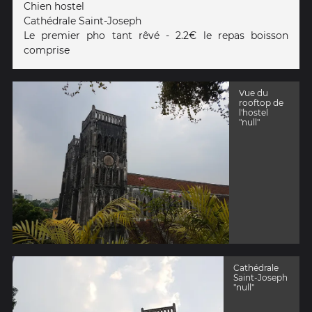
Chien hostel
Cathédrale Saint-Joseph
Le premier pho tant rêvé - 2.2€ le repas boisson
comprise
Vue du
rooftop de
l'hostel
"null"
Cathédrale
Saint-Joseph
"null"