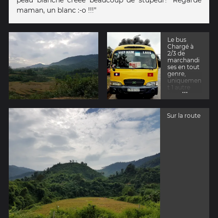
maman, un blanc :-o !!!"
Le bus
Chargé à
2/3 de
marchandi
ses en tout
genre,
uniquemen
t 1 autre
...
touriste
avec moi.
C'est parti
pour 5
Sur la route
heures de
route!