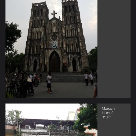
Maison
Hanoï
"null"