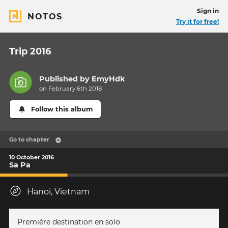
Sign in
NOTOS
Try it for free!
Trip 2016
Published by
EmyHdk
on February 6th 2018
Follow this album
Go to chapter
10 October 2016
Sa Pa
Hanoi, Vietnam
Première destination en solo