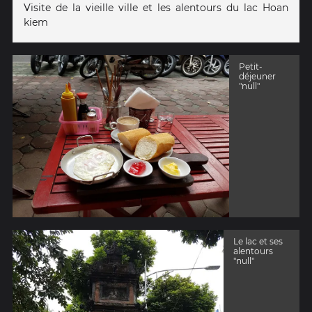
Visite de la vieille ville et les alentours du lac Hoan
kiem
Petit-
déjeuner
"null"
Le lac et ses
alentours
"null"