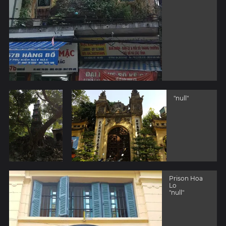
"null"
Prison Hoa
Lo
"null"