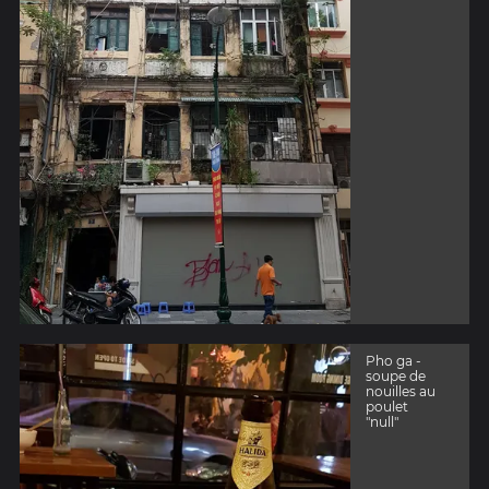
Pho ga -
soupe de
nouilles au
poulet
"null"