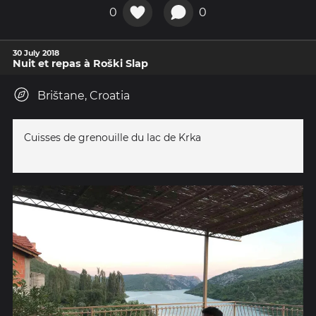
0
0
30 July 2018
Nuit et repas à Roški Slap
Brištane, Croatia
Cuisses de grenouille du lac de Krka