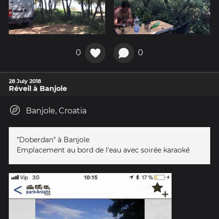
0
0
28 July 2018
Réveil à Banjole
Banjole, Croatia
"Doberdan" à Banjole
Emplacement au bord de l'eau avec soirée karaoké