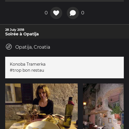
0
0
28 July 2018
Soirée à Opatija
Opatija, Croatia
Konoba Tramerka
#trop bon restau