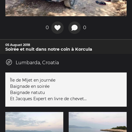
0
0
05 August 2018
Soirée et nuit dans notre coin à Korcula
Lumbarda, Croatia
Île de Mljet en journée
Baignade en soirée
Baignade natutu
Et Jacques Expert en livre de chevet...