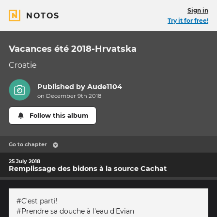
Sign in
NOTOS
Try it for free!
Vacances été 2018-Hrvatska
Croatie
Published by
Aude1104
on December 9th 2018
Follow this album
Go to chapter
25 July 2018
Remplissage des bidons à la source Cachat
#C'est parti!
#Prendre sa douche à l'eau d'Evian