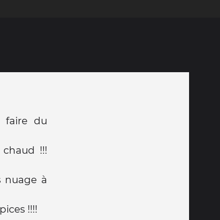
 faire du
chaud !!!
s nuage à
ces !!!!