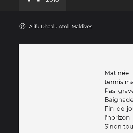
Alifu Dhaalu Atoll, Maldives
Matinée 
tennis mai
Pas grav
Baignade
Fin de j
l'horizon
Sinon tou