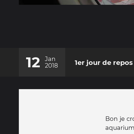
12
Jan
1er jour de repos
2018
Bon je cr
aquarium 