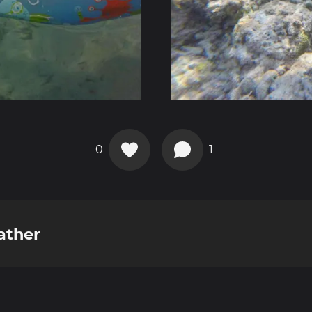
0
1
ather