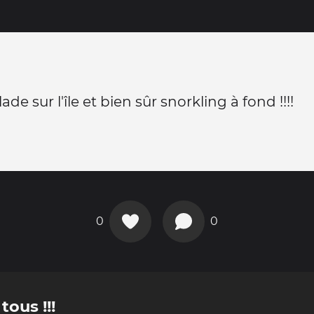
de sur l'île et bien sûr snorkling à fond !!!!
0
0
ous !!!