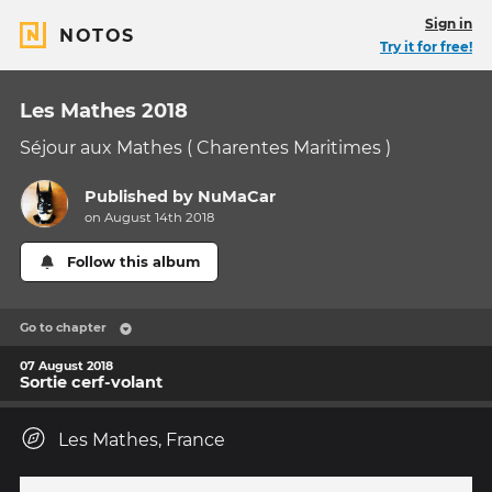
Sign in
NOTOS
Try it for free!
Les Mathes 2018
Séjour aux Mathes ( Charentes Maritimes )
Published by
NuMaCar
on August 14th 2018
Follow this album
Go to chapter
07 August 2018
Sortie cerf-volant
Les Mathes, France