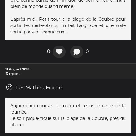
plein de monde quand même !
L'après-midi, Petit tour à la plage de la Coubre pour
sortir les cerf-volants. En fait baignade et une voile
sortie par vent capricieux...
0
0
11 August 2018
Repos
Les Mathes, France
Aujourd'hui courses le matin et repos le reste de la
journée.
Le soir pique-nique sur la plage de la Coubre, près du
phare.